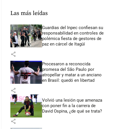
Las más leídas
Guardias del Inpec confiesan su
responsabilidad en controles de
polémica fiesta de gestores de
paz en cárcel de Itagüí
share
Procesaron a reconocida
promesa del São Paulo por
atropellar y matar a un anciano
en Brasil: quedó en libertad
share
Volvió una lesión que amenaza
con poner fin a la carrera de
David Ospina, ¿de qué se trata?
share