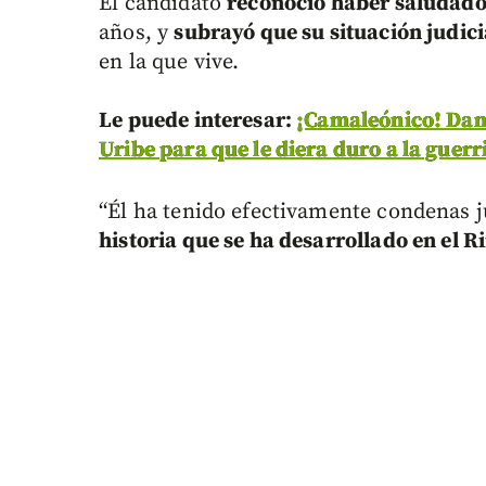
El candidato
reconoció haber saludado
años, y
subrayó que su situación judici
en la que vive.
Le puede interesar:
¡Camaleónico! Dani
Uribe para que le diera duro a la guerr
“Él ha tenido efectivamente condenas j
historia que se ha desarrollado en el R