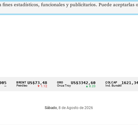
 fines estadísticos, funcionales y publicitarios. Puede aceptarlas
US$73,48
US$3342,60
1621,34 pts
BRENT
ORO
COLCAP
Petróleo
Onza Troy
Índ. Bursátil
▼ 1.12
▲ 8.20
▲ 0.67
Sábado
, 8 de Agosto de 2026