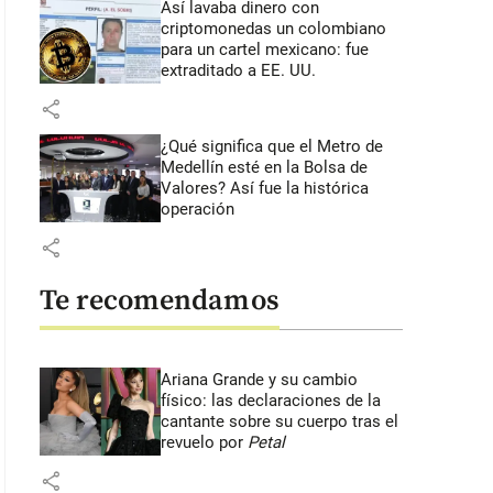
Así lavaba dinero con
criptomonedas
un colombiano
para un cartel mexicano: fue
extraditado a EE. UU.
share
¿Qué significa que el Metro de
Medellín esté en la Bolsa de
Valores? Así fue la histórica
operación
share
Te recomendamos
Ariana Grande y su cambio
físico: las declaraciones de la
cantante sobre su cuerpo tras el
revuelo por
Petal
share