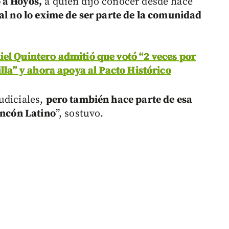
 a Hoyos,
a quien dijo conocer desde hace
al no lo exime de ser parte de la comunidad
el Quintero admitió que votó “2 veces por
illa” y ahora apoya al Pacto Histórico
udiciales,
pero también hace parte de esa
incón Latino
”, sostuvo.