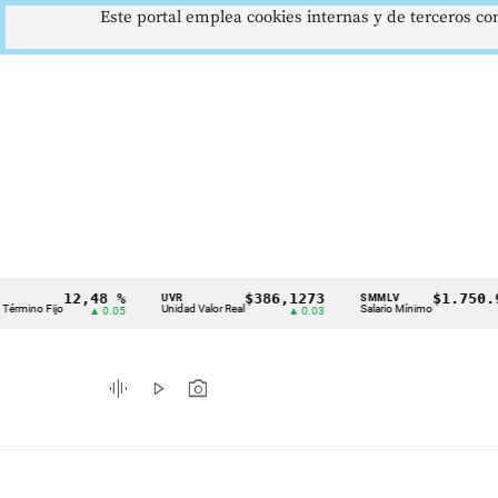
Este portal emplea cookies internas y de terceros con
12,48 %
$386,1273
$1.750.905
UVR
SMMLV
Cintillo
Fijo
Unidad Valor Real
Salario Mínimo
▲ 0.05
▲ 0.03
—
de
indicadores
graphic_eq
play_arrow
photo_camera
económicos
Colombia