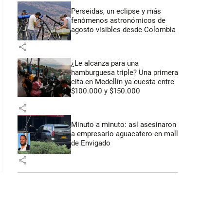
Perseidas, un eclipse y más
fenómenos astronómicos de
agosto visibles desde Colombia
share
¿Le alcanza para una
hamburguesa triple? Una primera
 53 segundos
cita en Medellín ya cuesta entre
$100.000 y $150.000
share
Minuto a minuto: así asesinaron
a empresario aguacatero en mall
de Envigado
share