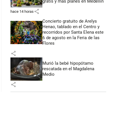
gratis y más planes en Medellín
share
hace 14 horas
: 44 segundos
Concierto gratuito de Arelys
Henao, tablado en el Centro y
recorridos por Santa Elena este
6 de agosto en la Feria de las
Flores
share
Murió la bebé hipopótamo
rescatada en el Magdalena
Medio
share