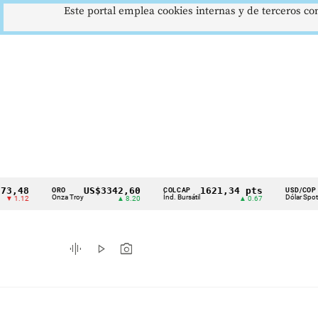
Este portal emplea cookies internas y de terceros con
48
US$3342,60
1621,34 pts
$417
ORO
COLCAP
USD/COP
Cintillo
Onza Troy
Índ. Bursátil
Dólar Spot
12
▲ 8.20
▲ 0.67
▲ 0.
de
indicadores
graphic_eq
play_arrow
photo_camera
económicos
Colombia