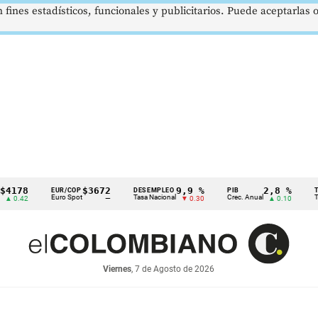
 fines estadísticos, funcionales y publicitarios. Puede aceptarlas
8
$3672
9,9 %
2,8 %
EUR/COP
DESEMPLEO
PIB
TRM
Euro Spot
Tasa Nacional
Crec. Anual
Tasa Re
42
—
▼ 0.30
▲ 0.10
Viernes
, 7 de Agosto de 2026