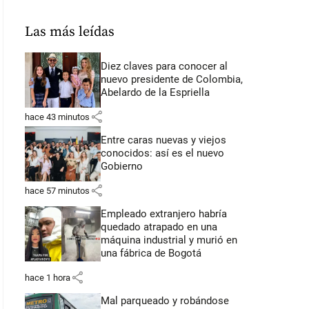
Las más leídas
Diez claves para conocer al
nuevo presidente de Colombia,
Abelardo de la Espriella
share
hace 43 minutos
Entre caras nuevas y viejos
conocidos: así es el nuevo
Gobierno
share
hace 57 minutos
Empleado extranjero habría
quedado atrapado en una
máquina industrial y murió en
una fábrica de Bogotá
share
hace 1 hora
Mal parqueado y robándose