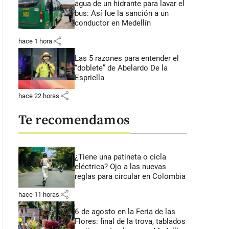
agua de un hidrante para lavar el
bus: Así fue la sanción a un
conductor en Medellín
share
hace 1 hora
Las 5 razones para entender el
“doblete” de Abelardo De la
Espriella
share
hace 22 horas
Te recomendamos
¿Tiene una patineta o cicla
eléctrica? Ojo a las nuevas
reglas para circular en Colombia
share
unicado de la Alcaldía de Puerto Tejada. FOTO: Redes Sociales.
hace 11 horas
6 de agosto en la Feria de las
Flores: final de la trova, tablados