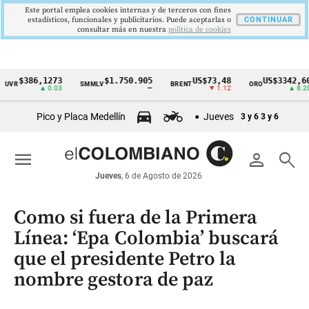
Este portal emplea cookies internas y de terceros con fines
estadísticos, funcionales y publicitarios. Puede aceptarlas o
CONTINUAR
consultar más en nuestra
politica de cookies
$386,1273
$1.750.905
US$73,48
US$3342,60
SMMLV
BRENT
ORO
Cintillo
▲ 0.03
—
▼ 1.12
▲ 8.20
de
Pico y Placa Medellín
Jueves
3 y 6
3 y 6
indicadores
económicos
menu
person
search
Colombia
Jueves
, 6 de Agosto de 2026
Como si fuera de la Primera
Línea: ‘Epa Colombia’ buscará
que el presidente Petro la
nombre gestora de paz