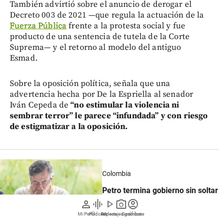
También advirtió sobre el anuncio de derogar el
Decreto 003 de 2021 —que regula la actuación de la
Fuerza Pública
frente a la protesta social y fue
producto de una sentencia de tutela de la Corte
Suprema— y el retorno al modelo del antiguo
Esmad.
Sobre la oposición política, señala que una
advertencia hecha por De la Espriella al senador
Iván Cepeda de
“no estimular la violencia ni
sembrar terror” le parece “infundada” y con riesgo
de estigmatizar a la oposición.
Colombia
Petro termina gobierno sin soltar
X y pide crear “guardias
person
graphic_eq
play_arrow
photo_camera
account_circle
libertadoras”
Mi Perfil
Pódcast
Reportajes gráficos
Videos
Suscríbete