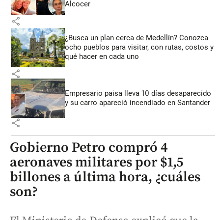
Alcocer
share
¿Busca un plan cerca de Medellín? Conozca
ocho pueblos para visitar, con rutas, costos y
qué hacer en cada uno
share
Empresario paisa lleva 10 días desaparecido
y su carro apareció incendiado en Santander
share
Gobierno Petro compró 4
aeronaves militares por $1,5
billones a última hora, ¿cuáles
son?