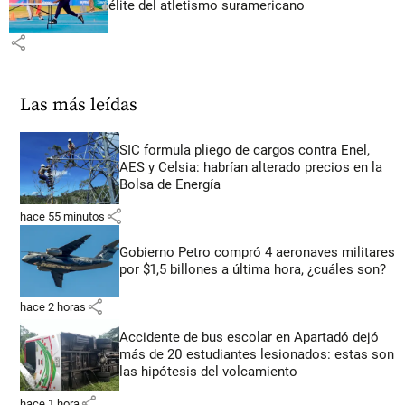
élite del atletismo suramericano
share
Las más leídas
SIC formula pliego de cargos contra Enel,
AES y Celsia: habrían alterado precios en la
Bolsa de Energía
share
hace 55 minutos
Gobierno Petro compró 4 aeronaves militares
por $1,5 billones a última hora, ¿cuáles son?
share
hace 2 horas
Accidente de bus escolar en Apartadó dejó
más de 20 estudiantes lesionados: estas son
las hipótesis del volcamiento
share
hace 1 hora