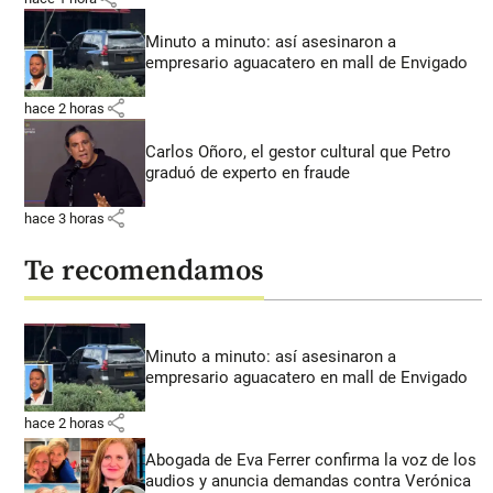
Minuto a minuto: así asesinaron a
empresario aguacatero en mall de Envigado
share
hace 2 horas
Carlos Oñoro, el gestor cultural que Petro
graduó de experto en fraude
share
hace 3 horas
Te recomendamos
Minuto a minuto: así asesinaron a
empresario aguacatero en mall de Envigado
share
hace 2 horas
Abogada de Eva Ferrer confirma la voz de los
audios y anuncia demandas contra Verónica