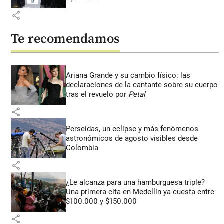
share
Te recomendamos
Ariana Grande y su cambio físico: las
declaraciones de la cantante sobre su cuerpo
tras el revuelo por
Petal
share
Perseidas, un eclipse y más fenómenos
astronómicos de agosto visibles desde
Colombia
share
¿Le alcanza para una hamburguesa triple?
Una primera cita en Medellín ya cuesta entre
$100.000 y $150.000
share