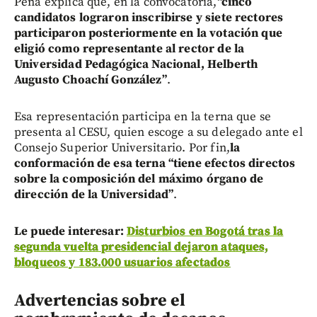
Peña explica que, en la convocatoria,
“cinco
candidatos lograron inscribirse y siete rectores
participaron posteriormente en la votación que
eligió como representante al rector de la
Universidad Pedagógica Nacional, Helberth
Augusto Choachí González”
.
Esa representación participa en la terna que se
presenta al CESU, quien escoge a su delegado ante el
Consejo Superior Universitario. Por fin,
la
conformación de esa terna “tiene efectos directos
sobre la composición del máximo órgano de
dirección de la Universidad”
.
Le puede interesar:
Disturbios en Bogotá tras la
segunda vuelta presidencial dejaron ataques,
bloqueos y 183.000 usuarios afectados
Advertencias sobre el