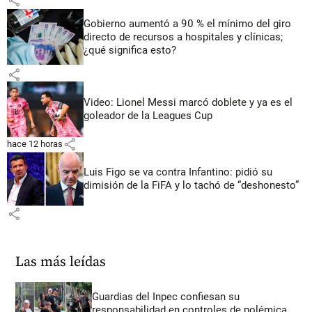
Gobierno aumentó a 90 % el mínimo del giro
directo de recursos a hospitales y clínicas;
¿qué significa esto?
share
Video: Lionel Messi marcó doblete y ya es el
goleador de la Leagues Cup
share
hace 12 horas
Luis Figo se va contra Infantino: pidió su
dimisión de la FiFA y lo tachó de “deshonesto”
share
Las más leídas
Guardias del Inpec confiesan su
responsabilidad en controles de polémica