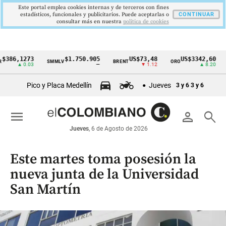
Este portal emplea cookies internas y de terceros con fines
estadísticos, funcionales y publicitarios. Puede aceptarlas o
CONTINUAR
consultar más en nuestra
politica de cookies
,1273
$1.750.905
US$73,48
US$3342,60
SMMLV
BRENT
ORO
COLC
Cintillo
▲ 0.03
—
▼ 1.12
▲ 8.20
de
Pico y Placa Medellín
Jueves
3 y 6
3 y 6
indicadores
económicos
menu
person
search
Colombia
Jueves
, 6 de Agosto de 2026
Este martes toma posesión la
nueva junta de la Universidad
San Martín