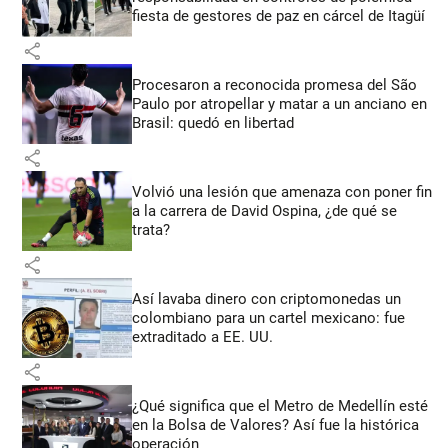
fiesta de gestores de paz en cárcel de Itagüí
share
Procesaron a reconocida promesa del São
Paulo por atropellar y matar a un anciano en
Brasil: quedó en libertad
share
Volvió una lesión que amenaza con poner fin
a la carrera de David Ospina, ¿de qué se
trata?
share
Así lavaba dinero con criptomonedas
un
colombiano para un cartel mexicano: fue
extraditado a EE. UU.
share
¿Qué significa que el Metro de Medellín esté
en la Bolsa de Valores? Así fue la histórica
operación