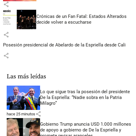
share
Crónicas de un Fan Fatal: Estados Alterados
decide volver a escucharse
share
Posesión presidencial de Abelardo de la Espriella desde Cali
share
Las más leídas
Lo que sigue tras la posesión del presidente
De la Espriella: “Nadie sobra en la Patria
Milagro”
share
hace 25 minutos
Gobierno Trump anuncia USD 1.000 millones
de apoyo a gobierno de De la Espriella y
promete revisar aranceles