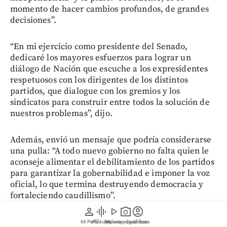
momento de hacer cambios profundos, de grandes
decisiones”.
“En mi ejercicio como presidente del Senado,
dedicaré los mayores esfuerzos para lograr un
diálogo de Nación que escuche a los expresidentes
respetuosos con los dirigentes de los distintos
partidos, que dialogue con los gremios y los
sindicatos para construir entre todos la solución de
nuestros problemas”, dijo.
Además, envió un mensaje que podría considerarse
una pulla: “A todo nuevo gobierno no falta quien le
aconseje alimentar el debilitamiento de los partidos
para garantizar la gobernabilidad e imponer la voz
oficial, lo que termina destruyendo democracia y
fortaleciendo caudillismo”.
person
graphic_eq
play_arrow
photo_camera
account_circle
Finalmente, le rindió un homenaje al asesinado
Mi Perfil
Pódcast
Reportajes gráficos
Videos
Suscríbete