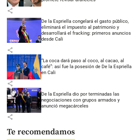
share
De la Espriella congelará el gasto público,
eliminará el impuesto al patrimonio y
desarrollará el fracking: primeros anuncios
desde Cali
share
“La coca dará paso al coco, al cacao, al
café”: así fue la posesión de De la Espriella
en Cali
share
De la Espriella dio por terminadas las
negociaciones con grupos armados y
anunció megacárceles
share
Te recomendamos