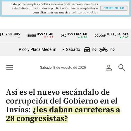
Este portal emplea cookies internas y de terceros con fines
estadísticos, funcionales y publicitarios. Puede aceptarlas o
CONTINUAR
consultar más en nuestra
politica de cookies
0.905
US$73,48
US$3342,60
1621,34 pts
BRENT
ORO
COLCAP
US
Cintillo
—
▼ 1.12
▲ 8.20
▲ 0.67
de
Pico y Placa Medellín
Sabado
no
no
indicadores
económicos
menu
person
search
Sábado
, 8 de Agosto de 2026
Colombia
Así es el nuevo escándalo de
corrupción del Gobierno en el
Invías:
¿les daban carreteras a
28 congresistas?