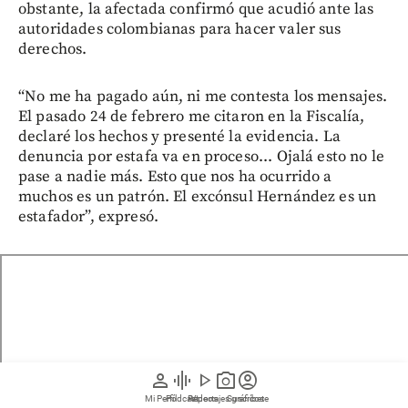
obstante, la afectada confirmó que acudió ante las
autoridades colombianas para hacer valer sus
derechos.
“No me ha pagado aún, ni me contesta los mensajes.
El pasado 24 de febrero me citaron en la Fiscalía,
declaré los hechos y presenté la evidencia. La
denuncia por estafa va en proceso... Ojalá esto no le
pase a nadie más. Esto que nos ha ocurrido a
muchos es un patrón. El excónsul Hernández es un
estafador”, expresó.
person
graphic_eq
play_arrow
photo_camera
account_circle
Mi Perfil
Pódcast
Reportajes gráficos
Videos
Suscríbete