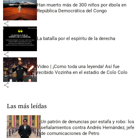
Han muerto más de 300 niños por ébola en
República Democrática del Congo
share
La batalla por el espíritu de la derecha
share
Video | ¡Como toda una leyenda! Así fue
recibido Vozinha en el estadio de Colo Colo
share
Las más leídas
Un patrón de denuncias por estafa y robo: los
señalamientos contra Andrés Hernández, jefe
de comunicaciones de Petro