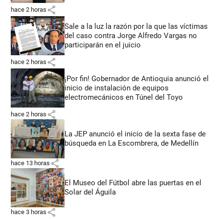
share
hace 2 horas
Sale a la luz la razón por la que las víctimas
del caso contra Jorge Alfredo Vargas no
participarán en el juicio
share
hace 2 horas
¡Por fin! Gobernador de Antioquia anunció el
inicio de instalación de equipos
electromecánicos en Túnel del Toyo
share
hace 2 horas
La JEP anunció el inicio de la sexta fase de
búsqueda en La Escombrera, de Medellín
share
hace 13 horas
El Museo del Fútbol abre las puertas en el
Solar del Águila
share
hace 3 horas