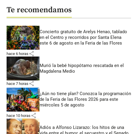
Te recomendamos
Concierto gratuito de Arelys Henao, tablado
en el Centro y recorridos por Santa Elena
este 6 de agosto en la Feria de las Flores
share
hace 6 horas
Murió la bebé hipopótamo rescatada en el
Magdalena Medio
share
hace 7 horas
¿Aún no tiene plan? Conozca la programación
de la Feria de las Flores 2026 para este
miércoles 5 de agosto
share
hace 10 horas
Adiós a Alfonso Lizarazo: los hitos de una
vida entre el humor, el secuestro y el Senado