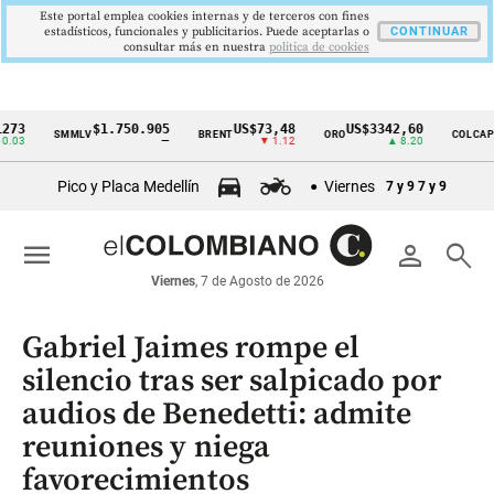
Este portal emplea cookies internas y de terceros con fines
estadísticos, funcionales y publicitarios. Puede aceptarlas o
CONTINUAR
consultar más en nuestra
politica de cookies
$1.750.905
US$73,48
US$3342,60
1621
SMMLV
BRENT
ORO
COLCAP
Cintillo
—
▼ 1.12
▲ 8.20
de
Pico y Placa Medellín
Viernes
7 y 9
7 y 9
indicadores
económicos
menu
person
search
Colombia
Viernes
, 7 de Agosto de 2026
Gabriel Jaimes rompe el
silencio tras ser salpicado por
audios de Benedetti: admite
reuniones y niega
favorecimientos