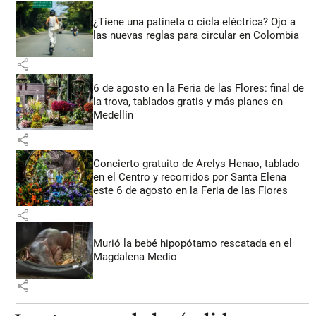
¿Tiene una patineta o cicla eléctrica? Ojo a
las nuevas reglas para circular en Colombia
share
6 de agosto en la Feria de las Flores: final de
la trova, tablados gratis y más planes en
Medellín
share
Concierto gratuito de Arelys Henao, tablado
en el Centro y recorridos por Santa Elena
este 6 de agosto en la Feria de las Flores
share
Murió la bebé hipopótamo rescatada en el
Magdalena Medio
share