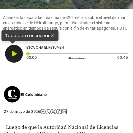
Alcanzar la capacidad máxima de 420 metros sobre el nivel del mar
en el embalse de Hidroituango, permitiría blindar el sistema
energético en tiempos de sequía con el fin de evitar apagones. FOTO
Juan Antonio Sánchez.
×
Toca para escuchar
ESCUCHA EL RESUMEN
Tiempo transcurrido: 0 segundos
Du
00:00
00:45
El Colombiano
27 de mayo de 2026
Luego de que la Autoridad Nacional de Licencias