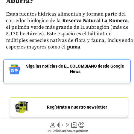
Aburrá?
Estas fuentes hídricas alimentan y forman parte del
corredor biológico de la
Reserva Natural La Romera
,
el pulmón verde más grande de la subregión (más de
5.170 hectáreas). Este espacio es el hábitat de
múltiples especies nativas de flora y fauna, incluyendo
especies mayores como el
puma
.
Siga las noticias de EL COLOMBIANO desde Google
News
Regístrate a nuestro newsletter
person
graphic_eq
play_arrow
photo_camera
account_circle
Únete a nuestro canal de Whatsapp
Mi Perfil
Pódcast
Reportajes gráficos
Videos
Suscríbete