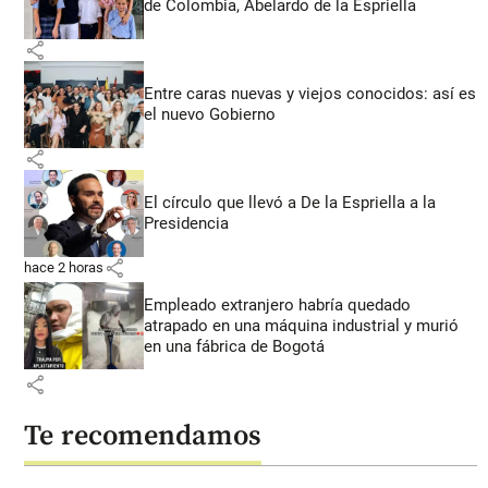
de Colombia, Abelardo de la Espriella
share
Entre caras nuevas y viejos conocidos: así es
el nuevo Gobierno
share
El círculo que llevó a De la Espriella a la
Presidencia
share
hace 2 horas
Empleado extranjero habría quedado
atrapado en una máquina industrial y murió
en una fábrica de Bogotá
share
Te recomendamos