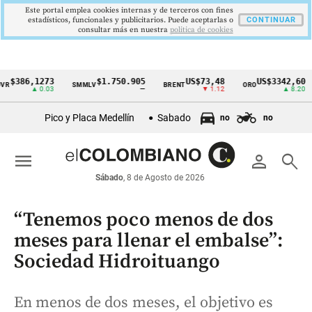
Este portal emplea cookies internas y de terceros con fines
estadísticos, funcionales y publicitarios. Puede aceptarlas o
CONTINUAR
consultar más en nuestra
politica de cookies
86,1273
$1.750.905
US$73,48
US$3342,60
SMMLV
BRENT
ORO
CO
Cintillo
▲ 0.03
—
▼ 1.12
▲ 8.20
de
Pico y Placa Medellín
Sabado
no
no
indicadores
económicos
menu
person
search
Colombia
Sábado
, 8 de Agosto de 2026
“Tenemos poco menos de dos
meses para llenar el embalse”:
Sociedad Hidroituango
En menos de dos meses, el objetivo es