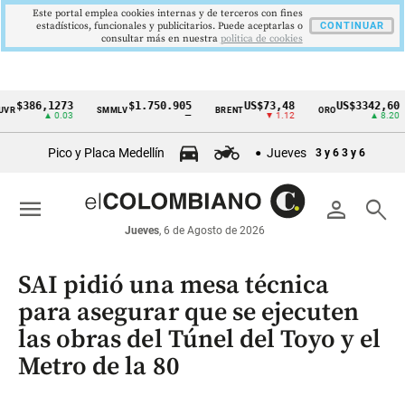
Este portal emplea cookies internas y de terceros con fines
estadísticos, funcionales y publicitarios. Puede aceptarlas o
CONTINUAR
consultar más en nuestra
politica de cookies
86,1273
$1.750.905
US$73,48
US$3342,60
SMMLV
BRENT
ORO
CO
Cintillo
▲ 0.03
—
▼ 1.12
▲ 8.20
de
Pico y Placa Medellín
Jueves
3 y 6
3 y 6
indicadores
económicos
menu
person
search
Colombia
Jueves
, 6 de Agosto de 2026
SAI pidió una mesa técnica
para asegurar que se ejecuten
las obras del Túnel del Toyo y el
Metro de la 80