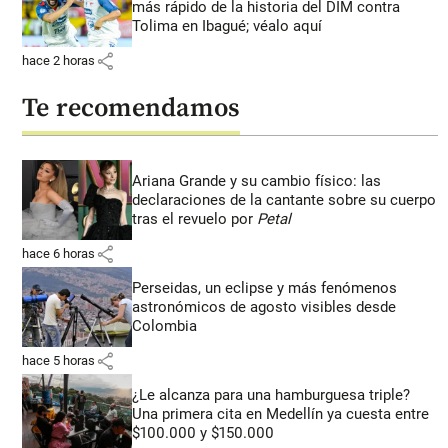
más rápido de la historia del DIM contra
Tolima en Ibagué; véalo aquí
share
hace 2 horas
Te recomendamos
Ariana Grande y su cambio físico: las
declaraciones de la cantante sobre su cuerpo
tras el revuelo por
Petal
share
hace 6 horas
Perseidas, un eclipse y más fenómenos
astronómicos de agosto visibles desde
Colombia
share
hace 5 horas
¿Le alcanza para una hamburguesa triple?
Una primera cita en Medellín ya cuesta entre
$100.000 y $150.000