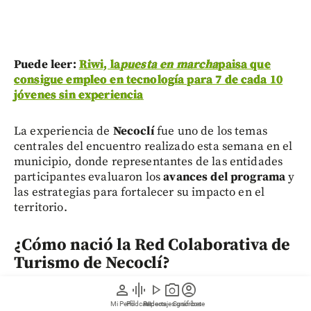
Puede leer:
Riwi, la
puesta en marcha
paisa que
consigue empleo en tecnología para 7 de cada 10
jóvenes sin experiencia
La experiencia de
Necoclí
fue uno de los temas
centrales del encuentro realizado esta semana en el
municipio, donde representantes de las entidades
participantes evaluaron los
avances del programa
y
las estrategias para fortalecer su impacto en el
territorio.
¿Cómo nació la Red Colaborativa de
Turismo de Necoclí?
person
graphic_eq
play_arrow
photo_camera
account_circle
Aunque
Necoclí
ha construido buena parte de su
Mi Perfil
Pódcast
Reportajes gráficos
Videos
Suscríbete
economía alrededor del
turismo
, hasta hace poco