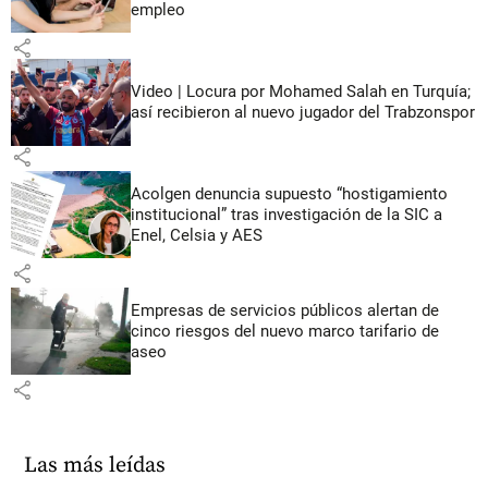
empleo
share
Video | Locura por Mohamed Salah en Turquía;
así recibieron al nuevo jugador del Trabzonspor
share
Acolgen denuncia supuesto “hostigamiento
institucional” tras investigación de la SIC a
Enel, Celsia y AES
share
Empresas de servicios públicos alertan de
cinco riesgos del nuevo marco tarifario de
aseo
share
Las más leídas