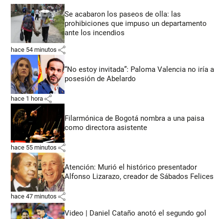
Se acabaron los paseos de olla: las
prohibiciones que impuso un departamento
ante los incendios
share
hace 54 minutos
“No estoy invitada”: Paloma Valencia no iría a
posesión de Abelardo
share
hace 1 hora
Filarmónica de Bogotá nombra a una paisa
como directora asistente
share
hace 55 minutos
Atención: Murió el histórico presentador
Alfonso Lizarazo, creador de Sábados Felices
share
hace 47 minutos
Video | Daniel Cataño anotó el segundo gol