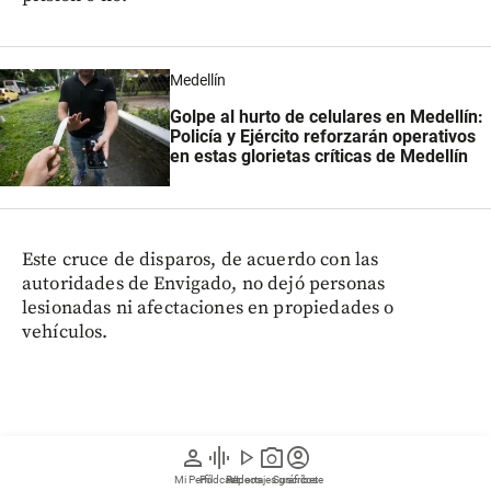
Medellín
Golpe al hurto de celulares en Medellín:
Policía y Ejército reforzarán operativos
en estas glorietas críticas de Medellín
Este cruce de disparos, de acuerdo con las
autoridades de Envigado, no dejó personas
lesionadas ni afectaciones en propiedades o
vehículos.
person
graphic_eq
play_arrow
photo_camera
account_circle
Mi Perfil
Pódcast
Reportajes gráficos
Videos
Suscríbete