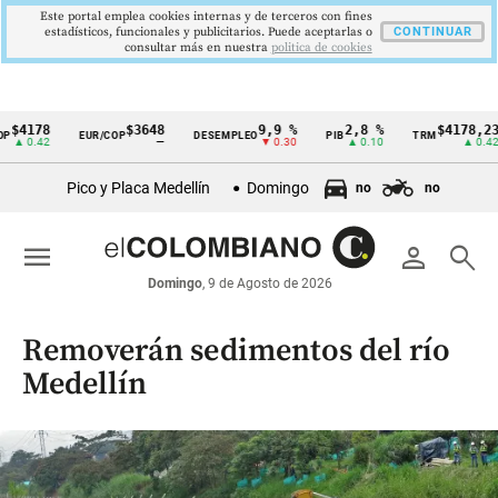
Este portal emplea cookies internas y de terceros con fines
estadísticos, funcionales y publicitarios. Puede aceptarlas o
CONTINUAR
consultar más en nuestra
politica de cookies
78
$3648
9,9 %
2,8 %
$4178,23
EUR/COP
DESEMPLEO
PIB
TRM
I
Cintillo
.42
—
▼ 0.30
▲ 0.10
▲ 0.42
de
Pico y Placa Medellín
Domingo
no
no
indicadores
económicos
menu
person
search
Colombia
Domingo
, 9 de Agosto de 2026
Removerán sedimentos del río
Medellín