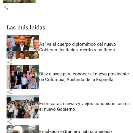
share
Las más leídas
Así va el cuerpo diplomático del nuevo
Gobierno: lealtades, mérito y políticos
share
Diez claves para conocer al nuevo presidente
de Colombia, Abelardo de la Espriella
share
Entre caras nuevas y viejos conocidos: así es
el nuevo Gobierno
share
Empleado extranjero habría quedado