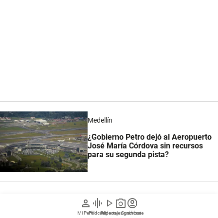
Medellín
¿Gobierno Petro dejó al Aeropuerto
José María Córdova sin recursos
para su segunda pista?
person
graphic_eq
play_arrow
photo_camera
account_circle
Las organizaciones gremiales de Antioquia, que
integran el Consejo Motor de la Región
Mi Perfil
Pódcast
Reportajes gráficos
Videos
Suscríbete