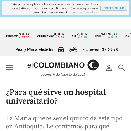
Este portal emplea cookies internas y de terceros con fines
estadísticos, funcionales y publicitarios. Puede aceptarlas o
CONTINUAR
consultar más en nuestra
politica de cookies
$3672
9,9 %
2,8 %
$4178,23
5,81 
R/COP
DESEMPLEO
PIB
TRM
IPC
Cintillo
▼ 25.00
▼ 0.30
▲ 0.10
▲ 0.42
▼ 0.1
de
Pico y Placa Medellín
Jueves
3 y 6
3 y 6
indicadores
económicos
menu
person
search
Colombia
Jueves
, 6 de Agosto de 2026
¿Para qué sirve un hospital
universitario?
La María quiere ser el quinto de este tipo
en Antioquia. Le contamos para qué