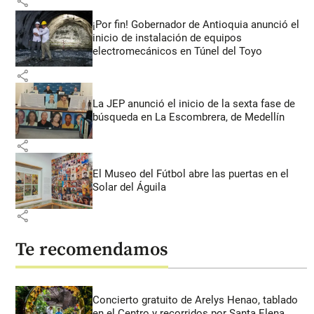
share
¡Por fin! Gobernador de Antioquia anunció el
inicio de instalación de equipos
electromecánicos en Túnel del Toyo
share
La JEP anunció el inicio de la sexta fase de
búsqueda en La Escombrera, de Medellín
share
El Museo del Fútbol abre las puertas en el
Solar del Águila
share
Te recomendamos
Concierto gratuito de Arelys Henao, tablado
en el Centro y recorridos por Santa Elena