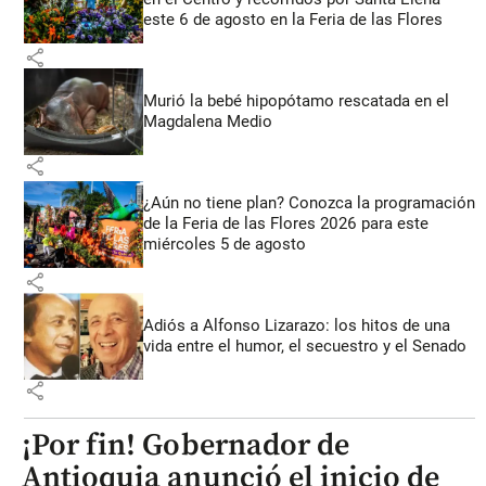
este 6 de agosto en la Feria de las Flores
share
Murió la bebé hipopótamo rescatada en el
Magdalena Medio
share
¿Aún no tiene plan? Conozca la programación
de la Feria de las Flores 2026 para este
miércoles 5 de agosto
share
Adiós a Alfonso Lizarazo: los hitos de una
vida entre el humor, el secuestro y el Senado
share
¡Por fin! Gobernador de
Antioquia anunció el inicio de