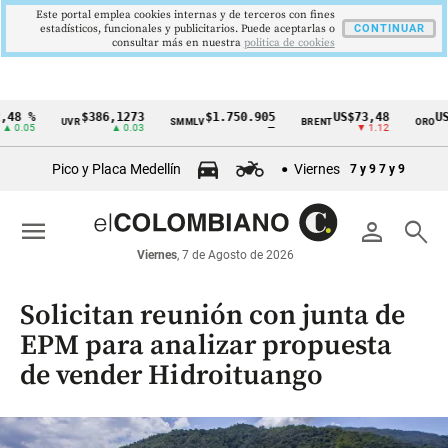
Este portal emplea cookies internas y de terceros con fines
estadísticos, funcionales y publicitarios. Puede aceptarlas o
CONTINUAR
consultar más en nuestra
politica de cookies
8 %
$386,1273
$1.750.905
US$73,48
US$3
UVR
SMMLV
BRENT
ORO
Cintillo
0.05
▲ 0.03
—
▼ 1.12
de
Pico y Placa Medellín
Viernes
7 y 9
7 y 9
indicadores
económicos
menu
person
search
Colombia
Viernes
, 7 de Agosto de 2026
Solicitan reunión con junta de
EPM para analizar propuesta
de vender Hidroituango