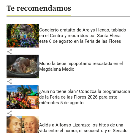
Te recomendamos
Concierto gratuito de Arelys Henao, tablado
en el Centro y recorridos por Santa Elena
este 6 de agosto en la Feria de las Flores
share
Murió la bebé hipopótamo rescatada en el
Magdalena Medio
share
¿Aún no tiene plan? Conozca la programación
de la Feria de las Flores 2026 para este
miércoles 5 de agosto
share
Adiós a Alfonso Lizarazo: los hitos de una
vida entre el humor, el secuestro y el Senado