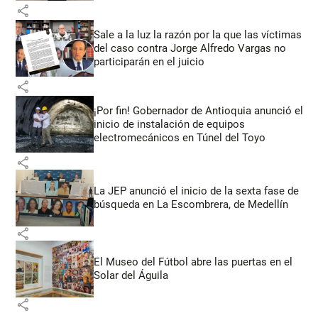
share
Sale a la luz la razón por la que las víctimas
del caso contra Jorge Alfredo Vargas no
participarán en el juicio
share
¡Por fin! Gobernador de Antioquia anunció el
inicio de instalación de equipos
electromecánicos en Túnel del Toyo
share
La JEP anunció el inicio de la sexta fase de
búsqueda en La Escombrera, de Medellín
share
El Museo del Fútbol abre las puertas en el
Solar del Águila
share