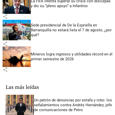
La FIFA intenta superar su crisis con disculpas
y dio su “pleno apoyo” a Infantino
share
Sede presidencial de De la Espriella en
Barranquilla no estará lista el 7 de agosto, ¿por
qué?
share
Mineros logra ingresos y utilidades récord en el
primer semestre de 2026
share
Las más leídas
Un patrón de denuncias por estafa y robo: los
señalamientos contra Andrés Hernández, jefe
de comunicaciones de Petro