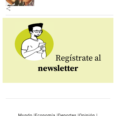
share
Regístrate al
newsletter
Mundo
Economía
Deportes
Opinión