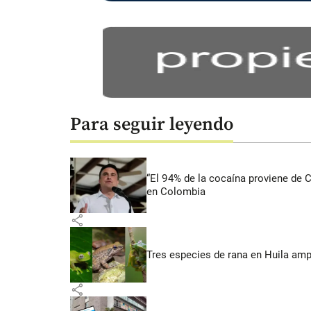
Para seguir leyendo
“El 94% de la cocaína proviene de 
en Colombia
share
Tres especies de rana en Huila amp
share