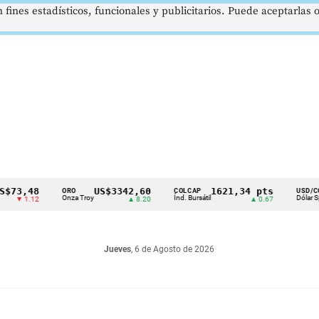
 fines estadísticos, funcionales y publicitarios. Puede aceptarlas
48
US$3342,60
1621,34 pts
$41
ORO
COLCAP
USD/COP
Onza Troy
Índ. Bursátil
Dólar Spot
.12
▲ 8.20
▲ 0.67
▲ 0
Jueves
, 6 de Agosto de 2026