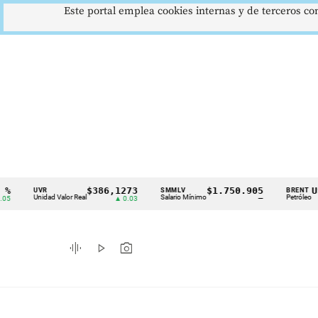
Este portal emplea cookies internas y de terceros con
$386,1273
$1.750.905
US$73,
UVR
SMMLV
BRENT
Cintillo
Unidad Valor Real
Salario Mínimo
Petróleo
▲ 0.03
—
▼ 1
de
indicadores
graphic_eq
play_arrow
photo_camera
económicos
Colombia