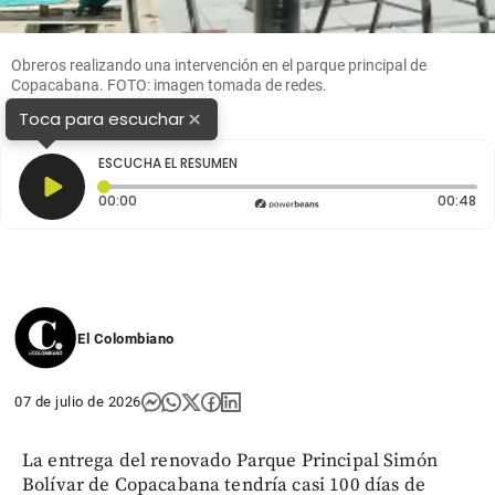
Obreros realizando una intervención en el parque principal de
Copacabana. FOTO: imagen tomada de redes.
×
Toca para escuchar
ESCUCHA EL RESUMEN
Tiempo transcurrido: 0 segundos
Du
00:00
00:48
El Colombiano
07 de julio de 2026
La entrega del renovado Parque Principal Simón
Bolívar de Copacabana tendría casi 100 días de