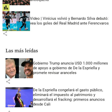
share
Video | Vinícius volvió y Bernardo Silva debutó:
vea los goles del Real Madrid ante Ferencvaros
share
Las más leídas
Gobierno Trump anuncia USD 1.000 millones
de apoyo a gobierno de De la Espriella y
promete revisar aranceles
share
De la Espriella congelará el gasto público,
eliminará el impuesto al patrimonio y
desarrollará el fracking: primeros anuncios
desde Cali