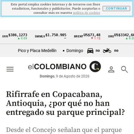
Este portal emplea cookies internas y de terceros con fines
estadísticos, funcionales y publicitarios. Puede aceptarlas o
CONTINUAR
consultar más en nuestra
politica de cookies
386,1273
$1.750.905
US$73,48
US$3342,60
SMMLV
BRENT
ORO
Cintillo
▲ 0.03
—
▼ 1.12
▲ 8.20
de
Pico y Placa Medellín
Domingo
no
no
indicadores
económicos
menu
person
search
Colombia
Domingo
, 9 de Agosto de 2026
Rifirrafe en Copacabana,
Antioquia, ¿por qué no han
entregado su parque principal?
Desde el Concejo señalan que el parque