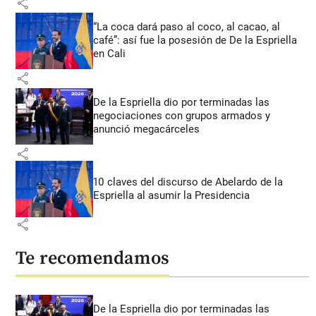
share
“La coca dará paso al coco, al cacao, al
café”: así fue la posesión de De la Espriella
en Cali
share
De la Espriella dio por terminadas las
negociaciones con grupos armados y
anunció megacárceles
share
10 claves del discurso de Abelardo de la
Espriella al asumir la Presidencia
share
Te recomendamos
De la Espriella dio por terminadas las