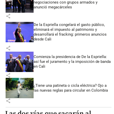
negociaciones con grupos armados y
anunció megacárceles
share
De la Espriella congelará el gasto público,
eliminará el impuesto al patrimonio y
desarrollará el fracking: primeros anuncios
desde Cali
share
Comienza la presidencia de De la Espriella:
así fue el juramento y la imposición de banda
en Cali
share
¿Tiene una patineta o cicla eléctrica? Ojo a
las nuevas reglas para circular en Colombia
share
Las dos vías que sacarán al