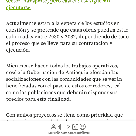
sector Transporte, pero casi el 90% sigue sin
ejecutarse
Actualmente están a la espera de los estudios en
cuestión y se pretende que estas obras puedan estar
culminadas entre 2030 y 2032, dependiendo de todo
el proceso que se lleve para su contratación y
ejecución.
Mientras se hacen todos los trabajos operativos,
desde la Gobernación de Antioquia efectúan las
socializaciones con las comunidades que se verán
beneficiadas con el paso de estos corredores, así
como las poblaciones que deberán disponer sus
predios para esta finalidad.
Con ambos proyectos se tiene como prioridad que
Antioquia sea uno de los departamentos más
person
graphic_eq
play_arrow
photo_camera
account_circle
interconectados sin necesidad de que se tenga que
Mi Perfil
Pódcast
Reportajes gráficos
Videos
Suscríbete
pasar por Medellín.