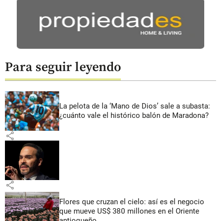
Para seguir leyendo
La pelota de la ‘Mano de Dios’ sale a subasta:
¿cuánto vale el histórico balón de Maradona?
share
share
Flores que cruzan el cielo: así es el negocio
que mueve US$ 380 millones en el Oriente
antioqueño