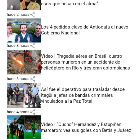
esos que pesan en el alma”
share
hace 2 horas
Los 4 pedidos clave de Antioquia al nuevo
Gobierno Nacional
share
hace 8 horas
Video | Tragedia aérea en Brasil: cuatro
personas murieron en un accidente de
helicóptero en Río y tres eran colombianas
share
hace 3 horas
Así fue el operativo para trasladar desde
Itagüí a jefes de bandas criminales
vinculados a la Paz Total
share
hace 4 horas
Video | “Cucho” Hernández y Estupiñán
marcaron: vea sus goles con Betis y Juárez