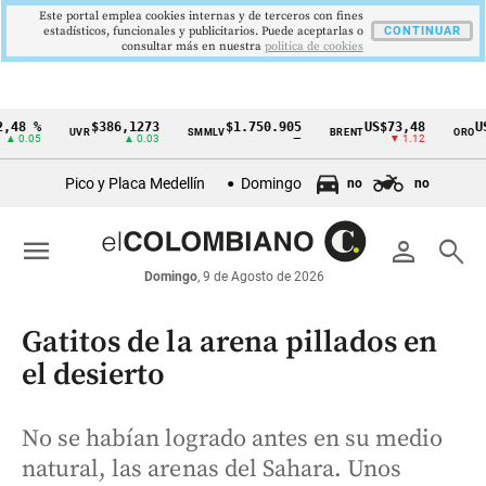
Este portal emplea cookies internas y de terceros con fines
estadísticos, funcionales y publicitarios. Puede aceptarlas o
CONTINUAR
consultar más en nuestra
politica de cookies
48 %
$386,1273
$1.750.905
US$73,48
US$
UVR
SMMLV
BRENT
ORO
Cintillo
 0.05
▲ 0.03
—
▼ 1.12
de
Pico y Placa Medellín
Domingo
no
no
indicadores
económicos
menu
person
search
Colombia
Domingo
, 9 de Agosto de 2026
Gatitos de la arena pillados en
el desierto
No se habían logrado antes en su medio
natural, las arenas del Sahara. Unos