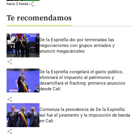
share
hace 3 horas
Te recomendamos
De la Espriella dio por terminadas las
negociaciones con grupos armados y
anunció megacárceles
share
De la Espriella congelará el gasto público,
eliminará el impuesto al patrimonio y
desarrollará el fracking: primeros anuncios
desde Cali
share
Comienza la presidencia de De la Espriella:
así fue el juramento y la imposición de banda
en Cali
share