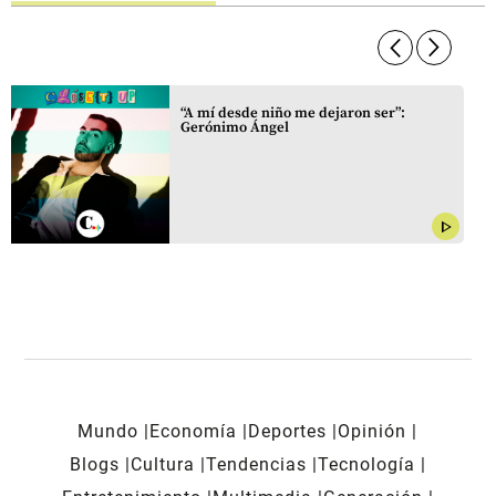
arrow_forward_ios
arrow_forward_ios
“A mí desde niño me dejaron ser”:
Gerónimo Ángel
play_arrow
Mundo
Economía
Deportes
Opinión
Blogs
Cultura
Tendencias
Tecnología