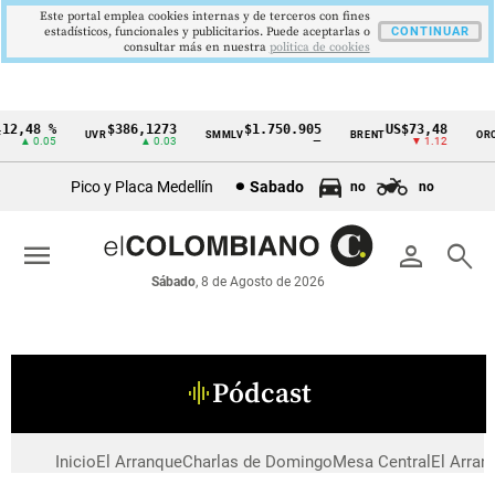
Este portal emplea cookies internas y de terceros con fines
estadísticos, funcionales y publicitarios. Puede aceptarlas o
CONTINUAR
consultar más en nuestra
politica de cookies
12,48 %
$386,1273
$1.750.905
US$73,48
UVR
SMMLV
BRENT
ORO
Cintillo
▲ 0.05
▲ 0.03
—
▼ 1.12
de
Pico y Placa Medellín
Sabado
no
no
indicadores
económicos
menu
person
search
Colombia
Sábado
, 8 de Agosto de 2026
Pódcast
graphic_eq
Inicio
El Arranque
Charlas de Domingo
Mesa Central
El Arran