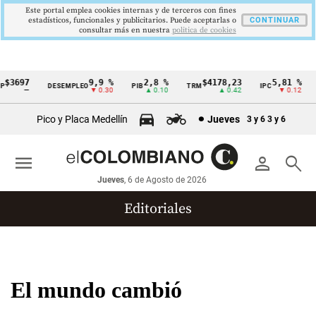
Este portal emplea cookies internas y de terceros con fines
estadísticos, funcionales y publicitarios. Puede aceptarlas o
CONTINUAR
consultar más en nuestra
politica de cookies
3697
9,9 %
2,8 %
$4178,23
5,81 %
DESEMPLEO
PIB
TRM
IPC
D
Cintillo
—
▼ 0.30
▲ 0.10
▲ 0.42
▼ 0.12
de
Pico y Placa Medellín
Jueves
3 y 6
3 y 6
indicadores
económicos
menu
person
search
Colombia
Jueves
, 6 de Agosto de 2026
Editoriales
El mundo cambió