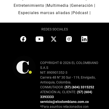
Entretenimiento
Multimedia
Generación
Especiales marcas aliadas
Pódcast
REDES SOCIALES
COPYRIGHT © 2026 EL COLOMBIANO
S.A.S
NIT: 890901352-3
Carrera 48 N° 30 Sur - 119, Envigado,
Antioquia, Colombia.
CONMUTADOR:
(57) (604) 3315252
ATENCIÓN AL CLIENTE:
(57) (604)
3393333
servicio@elcolombiano.com.co
*Para asuntos relacionados con