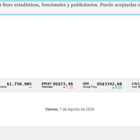
 fines estadísticos, funcionales y publicitarios. Puede aceptarlas
$1.750.905
US$73,48
US$3342,60
BRENT
ORO
COLCAP
Petróleo
Onza Troy
Índ. Bursátil
—
▼ 1.12
▲ 8.20
Viernes
, 7 de Agosto de 2026