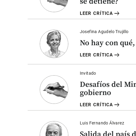
se detiene?
arrow_right_alt
LEER CRÍTICA
Josefina Agudelo Trujillo
No hay con qué,
arrow_right_alt
LEER CRÍTICA
Invitado
Desafíos del Mi
gobierno
arrow_right_alt
LEER CRÍTICA
Luis Fernando Álvarez
Salida del país 