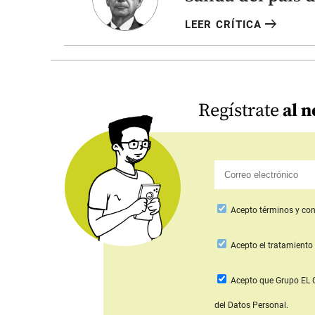
arrow_right_alt
LEER CRÍTICA
Regístrate
al n
Acepto
términos y con
Acepto
el tratamiento 
Acepto que Grupo E
del Datos Personal.