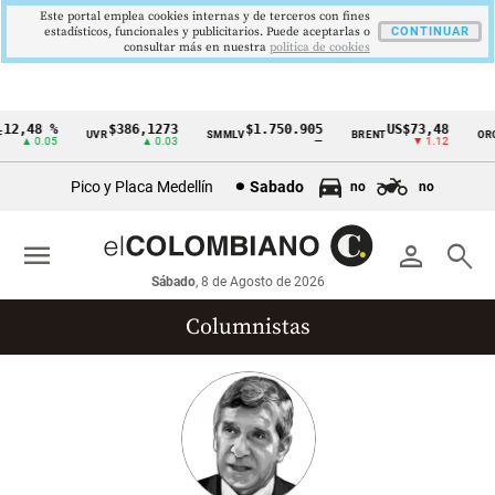
Este portal emplea cookies internas y de terceros con fines
estadísticos, funcionales y publicitarios. Puede aceptarlas o
CONTINUAR
consultar más en nuestra
politica de cookies
2,48 %
$386,1273
$1.750.905
US$73,48
U
UVR
SMMLV
BRENT
ORO
Cintillo
▲ 0.05
▲ 0.03
—
▼ 1.12
de
Pico y Placa Medellín
Sabado
no
no
indicadores
económicos
menu
person
search
Colombia
Sábado
, 8 de Agosto de 2026
Columnistas