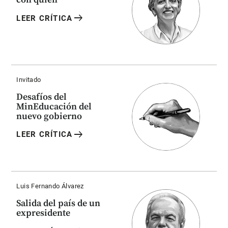
arrow_right_alt
LEER CRÍTICA
Invitado
Desafíos del
MinEducación del
nuevo gobierno
arrow_right_alt
LEER CRÍTICA
Luis Fernando Álvarez
Salida del país de un
expresidente