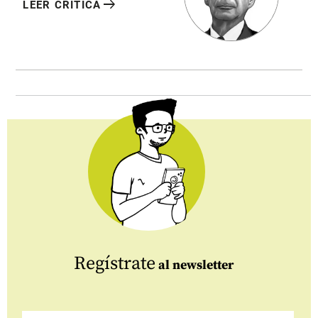
arrow_right_alt
LEER CRÍTICA
Regístrate
al newsletter