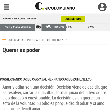
Jueves 6 de Agosto de 2026
SUSCRIBIRME
3 y 6
3 y 6
Pico y Placa Medellín
JUEVES
COLUMNISTAS
| PUBLICADO EL 20 FEBRERO 2015
Querer es poder
PORHERNANDO URIBE CARVAJAL HERNANDOURIBE@UNE.NET.CO
Amar y odiar son una decisión. Decisión viene de decidir, que
es resolver, cortar la dificultad, formar juicio definitivo sobre
algo dudoso o cuestionable. La decisión es un querer, un
acto de la voluntad. Si odio es porque decidí odiar, y si amo
es porque decidí amar.