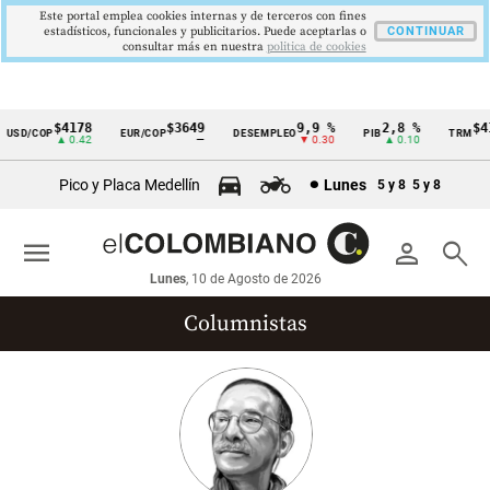
Este portal emplea cookies internas y de terceros con fines
estadísticos, funcionales y publicitarios. Puede aceptarlas o
CONTINUAR
consultar más en nuestra
politica de cookies
$4178
$3649
9,9 %
2,8 %
$41
USD/COP
EUR/COP
DESEMPLEO
PIB
TRM
Cintillo
▲ 0.42
—
▼ 0.30
▲ 0.10
de
Pico y Placa Medellín
Lunes
5 y 8
5 y 8
indicadores
económicos
menu
person
search
Colombia
Lunes
, 10 de Agosto de 2026
Columnistas