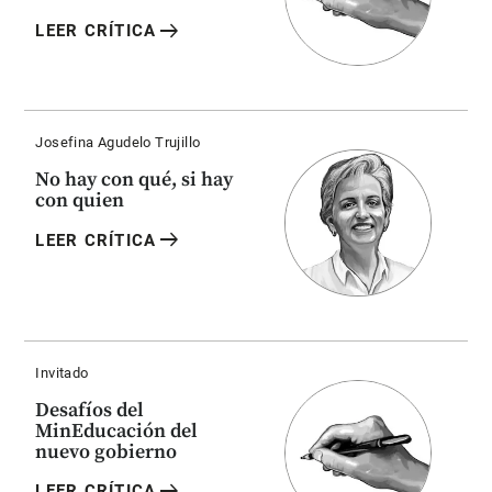
arrow_right_alt
LEER CRÍTICA
Josefina Agudelo Trujillo
No hay con qué, si hay
con quien
arrow_right_alt
LEER CRÍTICA
Invitado
Desafíos del
MinEducación del
nuevo gobierno
arrow_right_alt
LEER CRÍTICA