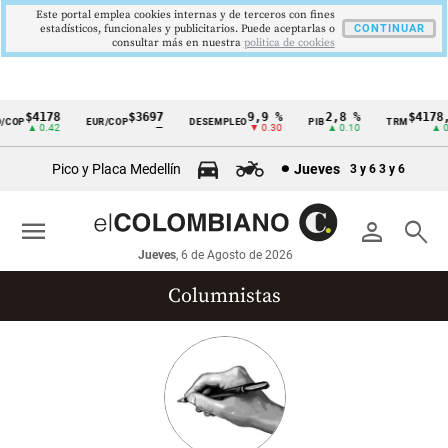
Este portal emplea cookies internas y de terceros con fines
estadísticos, funcionales y publicitarios. Puede aceptarlas o
CONTINUAR
consultar más en nuestra
politica de cookies
$4178
$3697
9,9 %
2,8 %
$4178,2
COP
EUR/COP
DESEMPLEO
PIB
TRM
Cintillo
▲ 0.42
—
▼ 0.30
▲ 0.10
▲ 0.4
de
Pico y Placa Medellín
Jueves
3 y 6
3 y 6
indicadores
económicos
menu
person
search
Colombia
Jueves
, 6 de Agosto de 2026
Columnistas