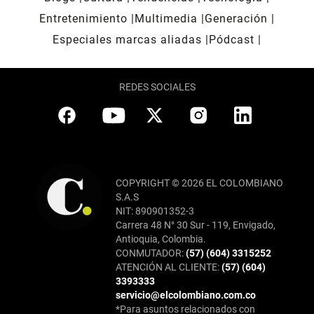
Entretenimiento
Multimedia
Generación
Especiales marcas aliadas
Pódcast
REDES SOCIALES
COPYRIGHT © 2026 EL COLOMBIANO
S.A.S
NIT: 890901352-3
Carrera 48 N° 30 Sur - 119, Envigado,
Antioquia, Colombia.
CONMUTADOR:
(57) (604) 3315252
ATENCIÓN AL CLIENTE:
(57) (604)
3393333
servicio@elcolombiano.com.co
*Para asuntos relacionados con