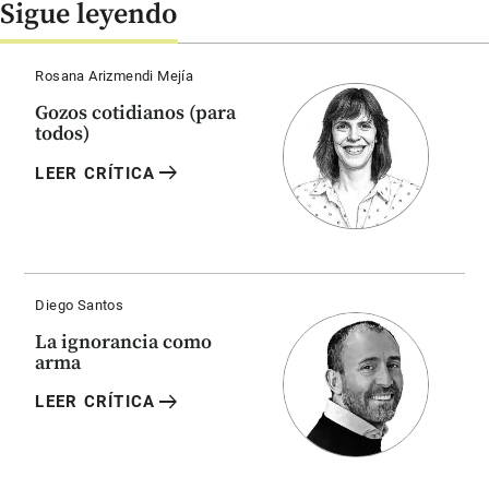
Sigue leyendo
Rosana Arizmendi Mejía
Gozos cotidianos (para
todos)
arrow_right_alt
LEER CRÍTICA
Diego Santos
La ignorancia como
arma
arrow_right_alt
LEER CRÍTICA