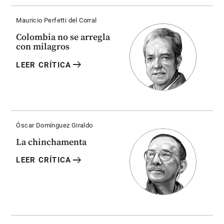
Mauricio Perfetti del Corral
Colombia no se arregla
con milagros
arrow_right_alt
LEER CRÍTICA
Óscar Domínguez Giraldo
La chinchamenta
arrow_right_alt
LEER CRÍTICA