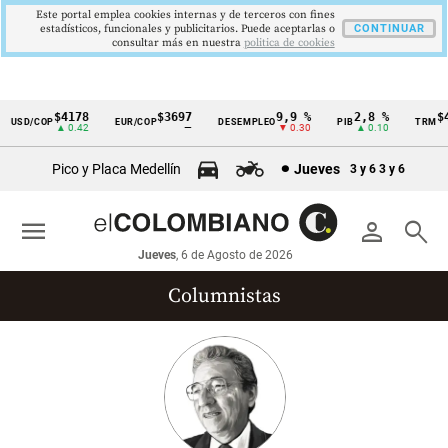
Este portal emplea cookies internas y de terceros con fines
estadísticos, funcionales y publicitarios. Puede aceptarlas o
CONTINUAR
consultar más en nuestra
politica de cookies
$4178
$3697
9,9 %
2,8 %
$41
USD/COP
EUR/COP
DESEMPLEO
PIB
TRM
Cintillo
▲ 0.42
—
▼ 0.30
▲ 0.10
de
Pico y Placa Medellín
Jueves
3 y 6
3 y 6
indicadores
económicos
menu
person
search
Colombia
Jueves
, 6 de Agosto de 2026
Columnistas