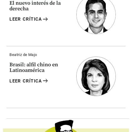
El nuevo interés de la
derecha
arrow_right_alt
LEER CRÍTICA
Beatriz de Majo
Brasil: alfil chino en
Latinoamérica
arrow_right_alt
LEER CRÍTICA