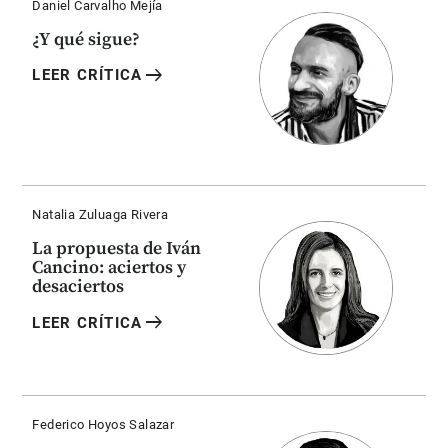
Daniel Carvalho Mejía
¿Y qué sigue?
arrow_right_alt
LEER CRÍTICA
Natalia Zuluaga Rivera
La propuesta de Iván
Cancino: aciertos y
desaciertos
arrow_right_alt
LEER CRÍTICA
Federico Hoyos Salazar