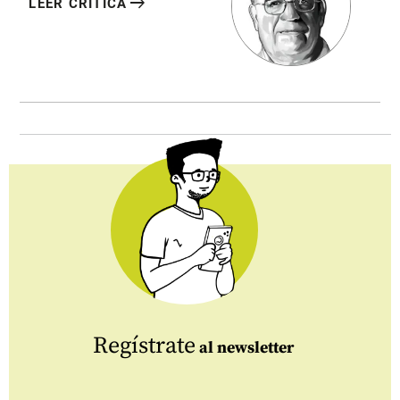
arrow_right_alt
LEER CRÍTICA
Regístrate
al newsletter