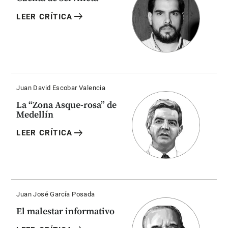
arrow_right_alt
LEER CRÍTICA
Juan David Escobar Valencia
La “Zona Asque-rosa” de
Medellín
arrow_right_alt
LEER CRÍTICA
Juan José García Posada
El malestar informativo