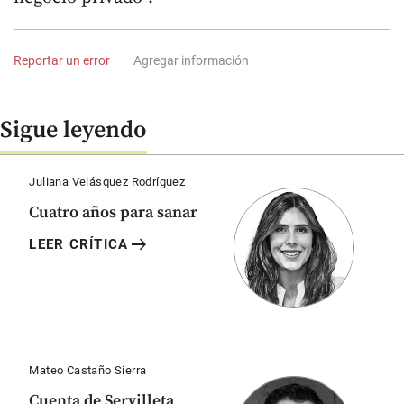
Reportar un error
Agregar información
Sigue leyendo
Juliana Velásquez Rodríguez
Cuatro años para sanar
arrow_right_alt
LEER CRÍTICA
Mateo Castaño Sierra
Cuenta de Servilleta