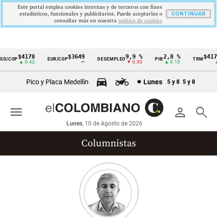
Este portal emplea cookies internas y de terceros con fines
estadísticos, funcionales y publicitarios. Puede aceptarlas o
CONTINUAR
consultar más en nuestra
politica de cookies
$4178
$3649
9,9 %
2,8 %
$4178
D/COP
EUR/COP
DESEMPLEO
PIB
TRM
Cintillo
▲ 0.42
—
▼ 0.30
▲ 0.10
▲ 0
de
Pico y Placa Medellín
Lunes
5 y 8
5 y 8
indicadores
económicos
menu
person
search
Colombia
Lunes
, 10 de Agosto de 2026
Columnistas