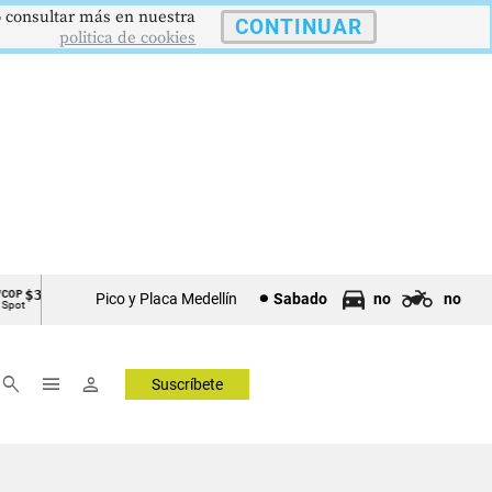
 o consultar más en nuestra
CONTINUAR
politica de cookies
$3639
9,9 %
2,8 %
$4178
DESEMPLEO
PIB
TRM
Pico y Placa Medellín
Sabado
no
no
Tasa Nacional
Crec. Anual
Tasa Rep. Moneda
—
▼ 0.30
▲ 0.10
▲ 
search
menu
person
Suscríbete