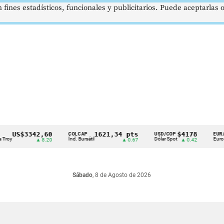
 fines estadísticos, funcionales y publicitarios. Puede aceptarlas
US$3342,60
1621,34 pts
$4178
COLCAP
USD/COP
EUR/COP
Índ. Bursátil
Dólar Spot
Euro Spot
▲ 8.20
▲ 0.67
▲ 0.42
Sábado
, 8 de Agosto de 2026