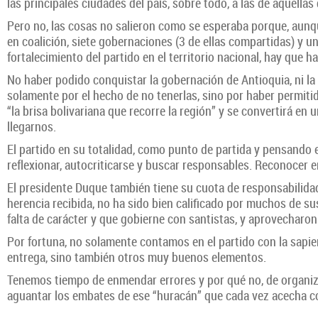
las principales ciudades del país, sobre todo, a las de aquell
Pero no, las cosas no salieron como se esperaba porque, aunq
en coalición, siete gobernaciones (3 de ellas compartidas) y u
fortalecimiento del partido en el territorio nacional, hay que 
No haber podido conquistar la gobernación de Antioquia, ni la
solamente por el hecho de no tenerlas, sino por haber permit
“la brisa bolivariana que recorre la región” y se convertirá en
llegarnos.
El partido en su totalidad, como punto de partida y pensando e
reflexionar, autocriticarse y buscar responsables. Reconocer e
El presidente Duque también tiene su cuota de responsabilidad
herencia recibida, no ha sido bien calificado por muchos de sus
falta de carácter y que gobierne con santistas, y aprovecharon
Por fortuna, no solamente contamos en el partido con la sapi
entrega, sino también otros muy buenos elementos.
Tenemos tiempo de enmendar errores y por qué no, de organiza
aguantar los embates de ese “huracán” que cada vez acecha c