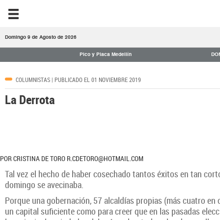
Domingo 9 de Agosto de 2026
Pico y Placa Medellín
DO
COLUMNISTAS
| PUBLICADO EL 01 NOVIEMBRE 2019
La Derrota
POR CRISTINA DE TORO R.CDETORO@HOTMAIL.COM
Tal vez el hecho de haber cosechado tantos éxitos en tan corto
domingo se avecinaba.
Porque una gobernación, 57 alcaldías propias (más cuatro en c
un capital suficiente como para creer que en las pasadas elec