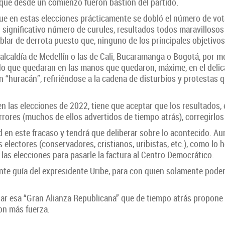
as que desde un comienzo fueron bastión del partido.
ue en estas elecciones prácticamente se dobló el número de vot
n significativo número de curules, resultados todos maravillosos
hablar de derrota puesto que, ninguno de los principales objetivos
 alcaldía de Medellín o las de Cali, Bucaramanga o Bogotá, por 
ido que quedaran en las manos que quedaron, máxime, en el del
 un “huracán”, refiriéndose a la cadena de disturbios y protesta
n las elecciones de 2022, tiene que aceptar que los resultados,
rrores (muchos de ellos advertidos de tiempo atrás), corregirlos 
 en este fracaso y tendrá que deliberar sobre lo acontecido. A
 electores (conservadores, cristianos, uribistas, etc.), como lo 
 las elecciones para pasarle la factura al Centro Democrático.
ente guía del expresidente Uribe, para con quien solamente pod
r esa “Gran Alianza Republicana” que de tiempo atrás propone e
on más fuerza.