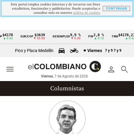
Este portal emplea cookies internas y de terceros con fines
estadísticos, funcionales y publicitarios. Puede aceptarlas o
CONTINUAR
consultar más en nuestra
politica de cookies
$4178
$3639
9,9 %
2,8 %
$4178,23
EUR/COP
DESEMPLEO
PIB
TRM
Cintillo
▲ 0.42
▼ 33.00
▼ 0.30
▲ 0.10
▲ 0.42
de
Pico y Placa Medellín
Viernes
7 y 9
7 y 9
indicadores
económicos
menu
person
search
Colombia
Viernes
, 7 de Agosto de 2026
Columnistas