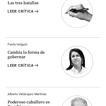
Las tres batallas
arrow_right_alt
LEER CRÍTICA
Paola Holguín
Cambia la forma de
gobernar
arrow_right_alt
LEER CRÍTICA
Alberto Velásquez Martínez
Poderoso caballero es