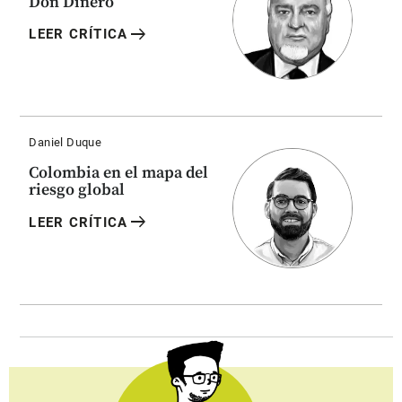
Don Dinero
arrow_right_alt
LEER CRÍTICA
Daniel Duque
Colombia en el mapa del
riesgo global
arrow_right_alt
LEER CRÍTICA