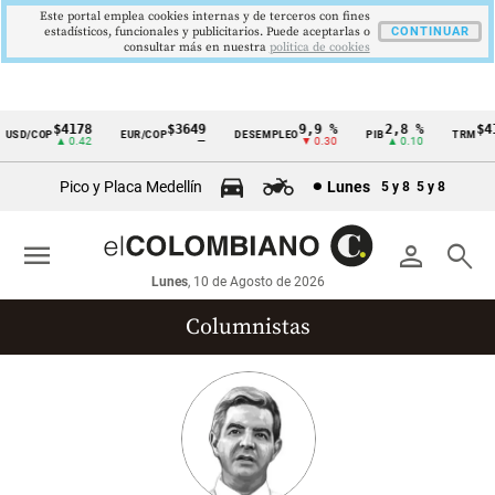
Este portal emplea cookies internas y de terceros con fines
estadísticos, funcionales y publicitarios. Puede aceptarlas o
CONTINUAR
consultar más en nuestra
politica de cookies
$4178
$3649
9,9 %
2,8 %
$417
SD/COP
EUR/COP
DESEMPLEO
PIB
TRM
Cintillo
▲ 0.42
—
▼ 0.30
▲ 0.10
de
Pico y Placa Medellín
Lunes
5 y 8
5 y 8
indicadores
económicos
menu
person
search
Colombia
Lunes
, 10 de Agosto de 2026
Columnistas