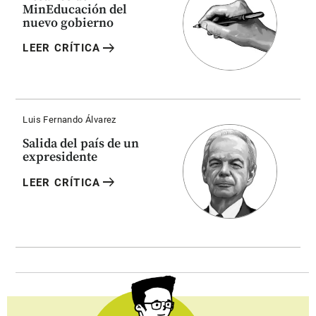
MinEducación del
nuevo gobierno
arrow_right_alt
LEER CRÍTICA
Luis Fernando Álvarez
Salida del país de un
expresidente
arrow_right_alt
LEER CRÍTICA