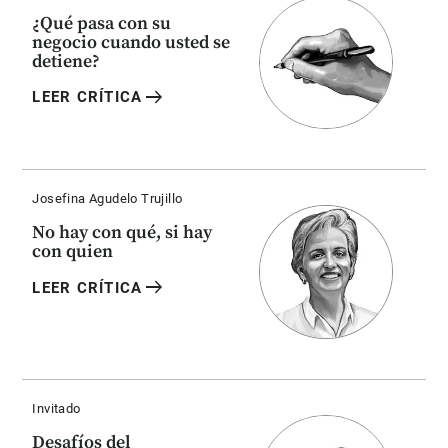
¿Qué pasa con su
negocio cuando usted se
detiene?
arrow_right_alt
LEER CRÍTICA
Josefina Agudelo Trujillo
No hay con qué, si hay
con quien
arrow_right_alt
LEER CRÍTICA
Invitado
Desafíos del