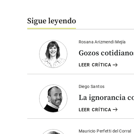
Sigue leyendo
Rosana Arizmendi Mejía
Gozos cotidiano
arrow_right_alt
LEER CRÍTICA
Diego Santos
La ignorancia 
arrow_right_alt
LEER CRÍTICA
Mauricio Perfetti del Corral