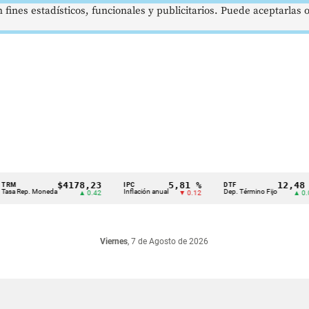
 fines estadísticos, funcionales y publicitarios. Puede aceptarlas
$4178,23
5,81 %
12,48 %
IPC
DTF
Rep. Moneda
Inflación anual
Dep. Término Fijo
▲ 0.42
▼ 0.12
▲ 0.05
Viernes
, 7 de Agosto de 2026