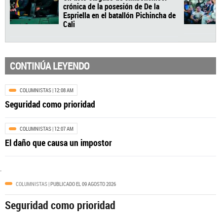
CONTINÚA LEYENDO
COLUMNISTAS
| 12:08 AM
Seguridad como prioridad
COLUMNISTAS
| 12:07 AM
El daño que causa un impostor
COLOMBIA
| 12:00 AM
Un acto cargado de simbolismos:
.
crónica de la posesión de De la
COLUMNISTAS
| PUBLICADO EL 09 AGOSTO 2026
Espriella en el batallón Pichincha de
Cali
Seguridad como prioridad