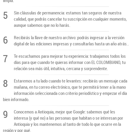
limpia.
5
Sin cláusulas de permanencia: estamos tan seguros de nuestra
calidad, que podrás cancelar tu suscripción en cualquier momento,
aunque sabemos que no lo harás.
6
Recibirás la llave de nuestro archivo: podrás ingresar a la versión
digital de las ediciones impresas y consultarlas hasta un año atrás..
7
Te escuchamos para mejorar tu experiencia: trabajamos todos los
días para que cuando te quieras informar con EL COLOMBIANO, tu
relación sea más útil, intuitiva, cercana y sorprendente.
8
Estaremos a tu lado cuando te levantes: recibirás un mensaje cada
mañana, en tu correo electrónico, que te permitirá tener a la mano
información seleccionada con criterio periodístico y empezar el día
bien informado.
9
Conocemos a Antioquia, mejor que Google: sabemos qué les
interesa (y qué no) a las personas que habitan o se interesan por
Antioquia y los mantenemos al tanto de todo lo que ocurre en la
región y por qué.