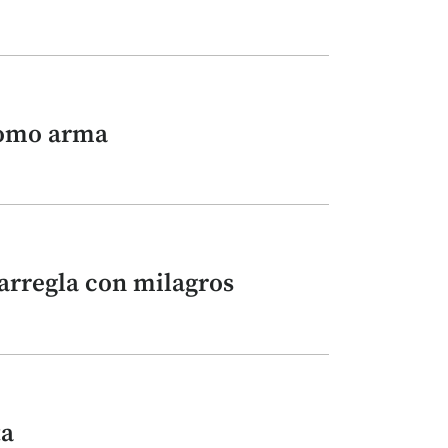
como arma
arregla con milagros
ta