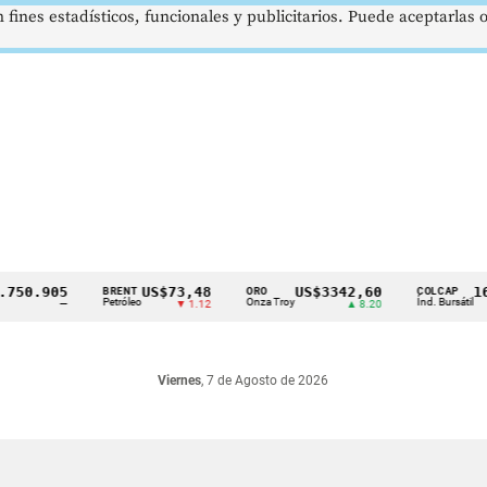
 fines estadísticos, funcionales y publicitarios. Puede aceptarlas
50.905
US$73,48
US$3342,60
1621
BRENT
ORO
COLCAP
Petróleo
Onza Troy
Índ. Bursátil
—
▼ 1.12
▲ 8.20
Viernes
, 7 de Agosto de 2026