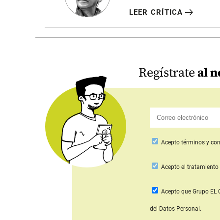
arrow_right_alt
LEER CRÍTICA
Regístrate
al n
Acepto
términos y con
Acepto
el tratamiento 
Acepto que Grupo E
del Datos Personal.