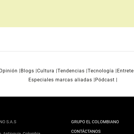
Opinión
Blogs
Cultura
Tendencias
Tecnología
Entret
Especiales marcas aliadas
Pódcast
NO S.A.S
GRUPO EL COLOMBIANO
CONTÁCTANOS
o, Antioquia, Colombia.