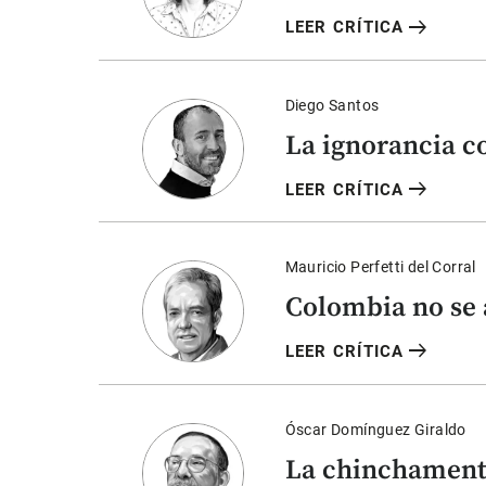
arrow_right_alt
LEER CRÍTICA
Diego Santos
La ignorancia 
arrow_right_alt
LEER CRÍTICA
Mauricio Perfetti del Corral
Colombia no se 
arrow_right_alt
LEER CRÍTICA
Óscar Domínguez Giraldo
La chinchamen