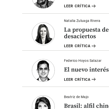
arrow_right_alt
LEER CRÍTICA
Natalia Zuluaga Rivera
La propuesta de 
desaciertos
arrow_right_alt
LEER CRÍTICA
Federico Hoyos Salazar
El nuevo interés
arrow_right_alt
LEER CRÍTICA
Beatriz de Majo
Brasil: alfil ch