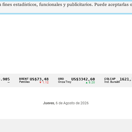
 fines estadísticos, funcionales y publicitarios. Puede aceptarlas
5
US$73,48
US$3342,60
1621,34 
BRENT
ORO
COLCAP
Petróleo
Onza Troy
Índ. Bursátil
—
▼ 1.12
▲ 8.20
▲ 
Jueves
, 6 de Agosto de 2026