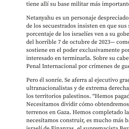
tiene allí su base militar más importan
Netanyahu es un personaje despreciado e
de los secuestrados insisten en que sus
porcentaje de los israelíes ven a su go
del horrible 7 de octubre de 2023— como
sostiene en el poder exclusivamente por 
interesado en terminarla. Sobre su cabe
Penal Internacional por crímenes de gu
Pero él sonríe. Se aferra al ejecutivo gra
ultranacionalistas y de extrema derech
los territorios palestinos. “Hemos paga
Necesitamos dividir cómo obtendremos 
terrenos en Gaza. Hemos completado la 
necesitamos construir, es mucho más ba
israelí de Finanzas, el supremacista Bez