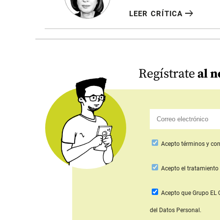
arrow_right_alt
LEER CRÍTICA
Regístrate
al n
Acepto
términos y con
Acepto
el tratamiento 
Acepto que Grupo E
del Datos Personal.