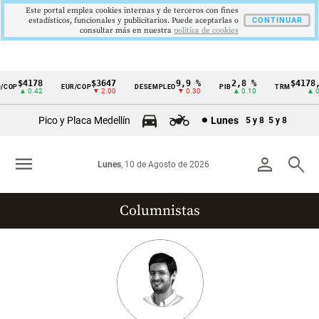
Este portal emplea cookies internas y de terceros con fines
estadísticos, funcionales y publicitarios. Puede aceptarlas o
CONTINUAR
consultar más en nuestra
politica de cookies
$4178
$3647
9,9 %
2,8 %
$4178,2
COP
EUR/COP
DESEMPLEO
PIB
TRM
Cintillo
▲ 0.42
▼ 2.00
▼ 0.30
▲ 0.10
▲ 0.4
de
Pico y Placa Medellín
Lunes
5 y 8
5 y 8
indicadores
económicos
menu
person
search
Lunes
, 10 de Agosto de 2026
Colombia
Columnistas