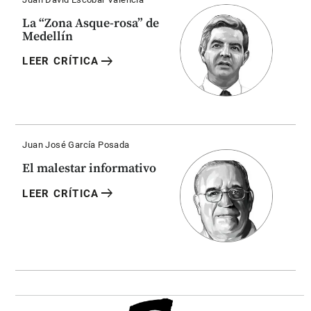
La “Zona Asque-rosa” de
Medellín
arrow_right_alt
LEER CRÍTICA
Juan José García Posada
El malestar informativo
arrow_right_alt
LEER CRÍTICA