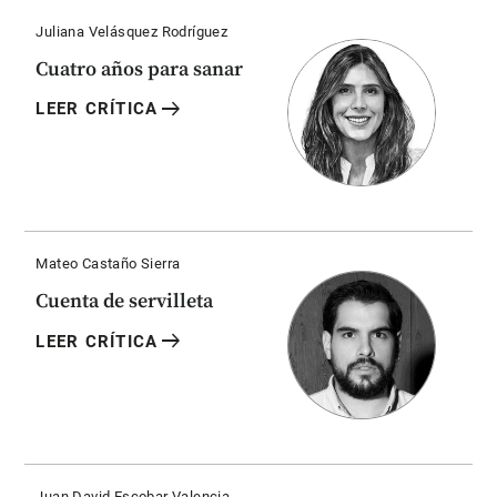
Juliana Velásquez Rodríguez
Cuatro años para sanar
arrow_right_alt
LEER CRÍTICA
Mateo Castaño Sierra
Cuenta de servilleta
arrow_right_alt
LEER CRÍTICA
Juan David Escobar Valencia