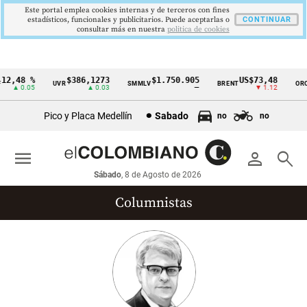
Este portal emplea cookies internas y de terceros con fines
estadísticos, funcionales y publicitarios. Puede aceptarlas o
CONTINUAR
consultar más en nuestra
politica de cookies
2,48 %
$386,1273
$1.750.905
US$73,48
U
UVR
SMMLV
BRENT
ORO
Cintillo
▲ 0.05
▲ 0.03
—
▼ 1.12
de
Pico y Placa Medellín
Sabado
no
no
indicadores
económicos
menu
person
search
Colombia
Sábado
, 8 de Agosto de 2026
Columnistas