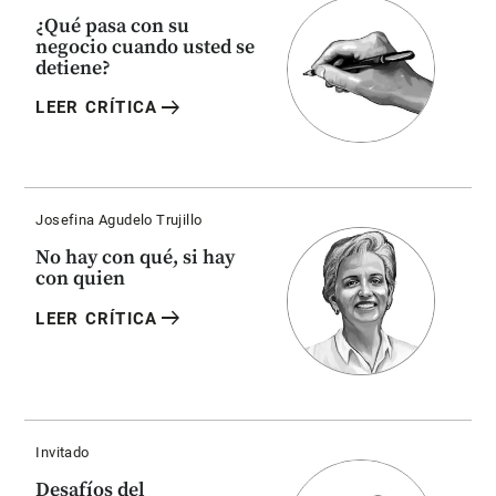
¿Qué pasa con su
negocio cuando usted se
detiene?
arrow_right_alt
LEER CRÍTICA
Josefina Agudelo Trujillo
No hay con qué, si hay
con quien
arrow_right_alt
LEER CRÍTICA
Invitado
Desafíos del