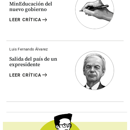
MinEducación del
nuevo gobierno
arrow_right_alt
LEER CRÍTICA
Luis Fernando Álvarez
Salida del país de un
expresidente
arrow_right_alt
LEER CRÍTICA