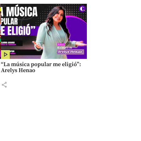
“La música popular me eligió”:
Arelys Henao
share