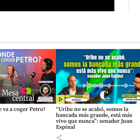
 va a coger Petro?
“Uribe no se acabó, somos la
bancada más grande, está más
vivo que nunca”: senador Juan
Espinal
share