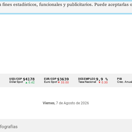
 fines estadísticos, funcionales y publicitarios. Puede aceptarlas
$4178
$3639
9,9 %
2,8
USD/COP
EUR/COP
DESEMPLEO
PIB
Dólar Spot
Euro Spot
Tasa Nacional
Crec. Anual
▲ 0.42
▼ 33.00
▼ 0.30
▲ 0
Viernes
, 7 de Agosto de 2026
nfografías