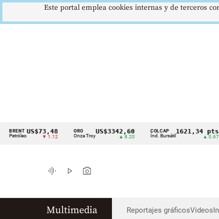
Este portal emplea cookies internas y de terceros con
US$73,48
US$3342,60
1621,34 pts
RENT
ORO
COLCAP
Cintillo
etróleo
Onza Troy
Índ. Bursátil
▼ 1.12
▲ 8.20
▲ 0.67
de
indicadores
graphic_eq
play_arrow
photo_camera
económicos
Colombia
Multimedia
Reportajes gráficos
Videos
I