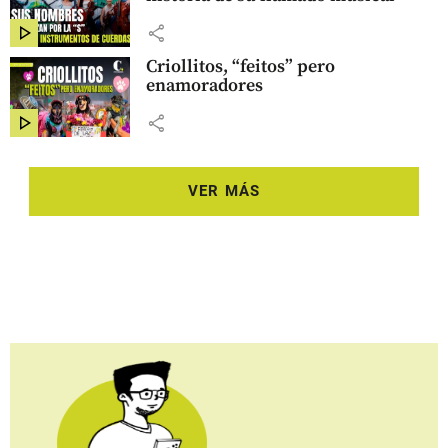
share
Criollitos, “feitos” pero
enamoradores
share
VER MÁS