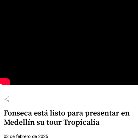
share
Fonseca está listo para presentar en
Medellín su tour Tropicalia
03 de febrero de 2025