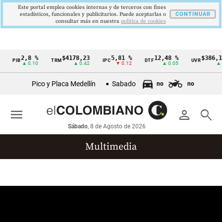
Este portal emplea cookies internas y de terceros con fines
estadísticos, funcionales y publicitarios. Puede aceptarlas o
CONTINUAR
consultar más en nuestra
politica de cookies
2,8 %
$4178,23
5,81 %
12,48 %
$386,12
PIB
TRM
IPC
DTF
UVR
Cintillo
▲ 0.10
▲ 0.42
▼ 0.12
▲ 0.05
▲ 0
de
Pico y Placa Medellín
Sabado
no
no
indicadores
económicos
menu
person
search
Colombia
Sábado
, 8 de Agosto de 2026
Multimedia
Reportajes gráficos
Videos
Infografías