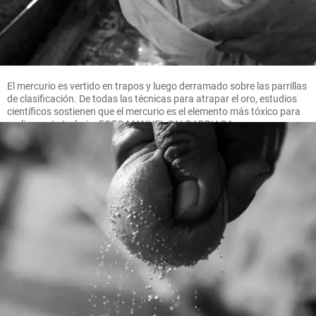
El mercurio es vertido en trapos y luego derramado sobre las parrillas
de clasificación. De todas las técnicas para atrapar el oro, estudios
científicos sostienen que el mercurio es el elemento más tóxico para
realizar este trabajo. FOTO MANUEL SALDARRIAGA