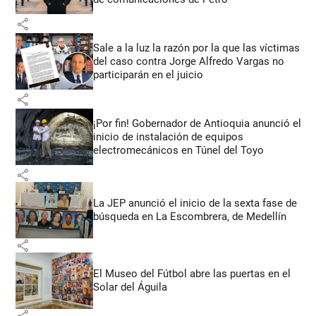
share
Sale a la luz la razón por la que las víctimas
del caso contra Jorge Alfredo Vargas no
participarán en el juicio
share
¡Por fin! Gobernador de Antioquia anunció el
inicio de instalación de equipos
electromecánicos en Túnel del Toyo
share
La JEP anunció el inicio de la sexta fase de
búsqueda en La Escombrera, de Medellín
share
El Museo del Fútbol abre las puertas en el
Solar del Águila
share