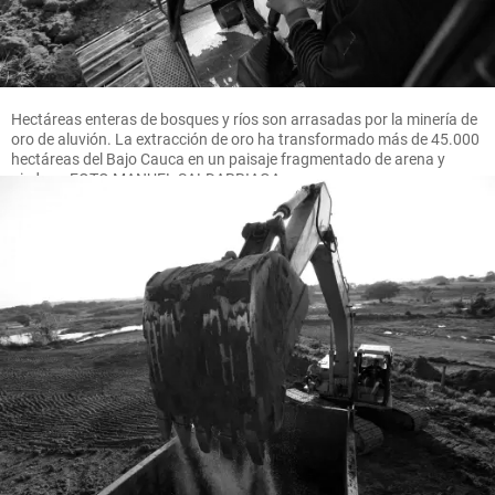
Hectáreas enteras de bosques y ríos son arrasadas por la minería de
oro de aluvión. La extracción de oro ha transformado más de 45.000
hectáreas del Bajo Cauca en un paisaje fragmentado de arena y
piedras. FOTO MANUEL SALDARRIAGA