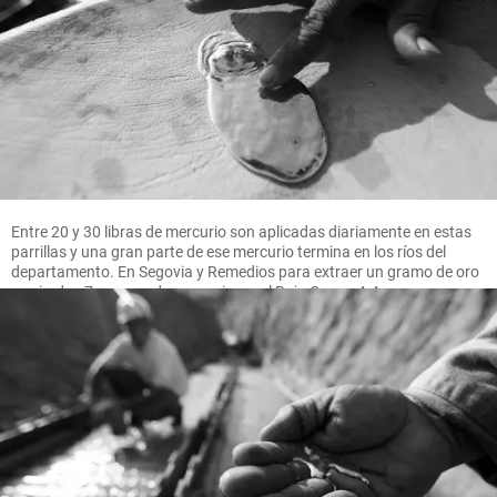
Entre 20 y 30 libras de mercurio son aplicadas diariamente en estas
parrillas y una gran parte de ese mercurio termina en los ríos del
departamento. En Segovia y Remedios para extraer un gramo de oro
se pierden 7 gramos de mercurio, en el Bajo Cauca 4.4 gramos.
FOTO MANUEL SALDARRIAGA