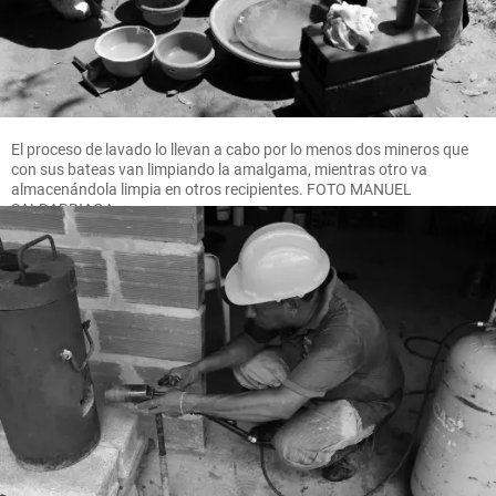
El proceso de lavado lo llevan a cabo por lo menos dos mineros que
con sus bateas van limpiando la amalgama, mientras otro va
almacenándola limpia en otros recipientes. FOTO MANUEL
SALDARRIAGA