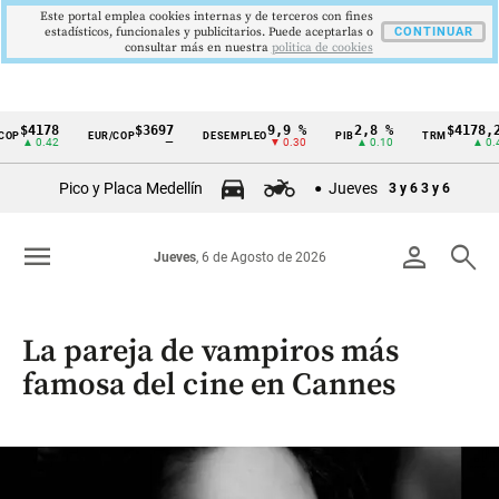
Este portal emplea cookies internas y de terceros con fines
estadísticos, funcionales y publicitarios. Puede aceptarlas o
CONTINUAR
consultar más en nuestra
politica de cookies
8
$3697
9,9 %
2,8 %
$4178,23
EUR/COP
DESEMPLEO
PIB
TRM
IPC
Cintillo
2
—
▼ 0.30
▲ 0.10
▲ 0.42
de
Pico y Placa Medellín
Jueves
3 y 6
3 y 6
indicadores
económicos
menu
person
search
Jueves
, 6 de Agosto de 2026
Colombia
La pareja de vampiros más
famosa del cine en Cannes