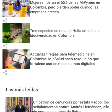
Mujeres lideran el 55% de las MiPymes en
Colombia, pero pierden poder cuando las
empresas crecen
share
Tres especies de rana en Huila amplían la
biodiversidad en Colombia
share
Actualizan reglas para telemedicina en
Colombia: MinSalud sacó resolución que
fortalece uso de mecanismos digitales
share
Las más leídas
Un patrón de denuncias por estafa y robo: los
señalamientos contra Andrés Hernández, jefe
de comunicaciones de Petro