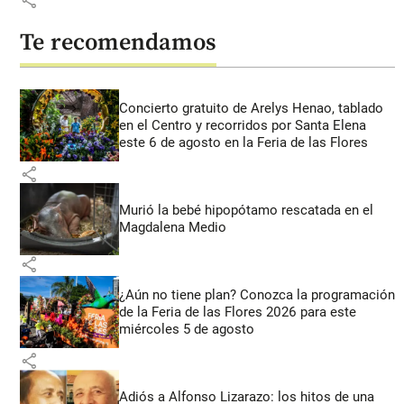
Te recomendamos
Concierto gratuito de Arelys Henao, tablado
en el Centro y recorridos por Santa Elena
este 6 de agosto en la Feria de las Flores
share
Murió la bebé hipopótamo rescatada en el
Magdalena Medio
share
¿Aún no tiene plan? Conozca la programación
de la Feria de las Flores 2026 para este
miércoles 5 de agosto
share
Adiós a Alfonso Lizarazo: los hitos de una