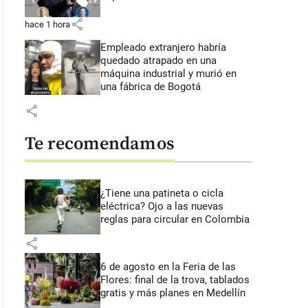
share
hace 1 hora
Empleado extranjero habría
quedado atrapado en una
máquina industrial y murió en
una fábrica de Bogotá
share
Te recomendamos
¿Tiene una patineta o cicla
eléctrica? Ojo a las nuevas
reglas para circular en Colombia
share
6 de agosto en la Feria de las
Flores: final de la trova, tablados
gratis y más planes en Medellín