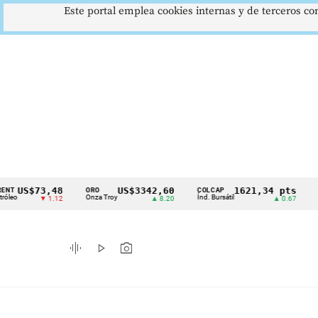
Este portal emplea cookies internas y de terceros con
S$73,48
US$3342,60
1621,34 pts
ORO
COLCAP
USD/CO
Cintillo
Onza Troy
Índ. Bursátil
Dólar Sp
▼ 1.12
▲ 8.20
▲ 0.67
de
indicadores
graphic_eq
play_arrow
photo_camera
económicos
Colombia