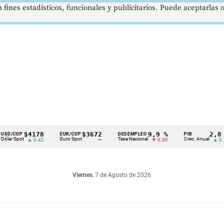
 fines estadísticos, funcionales y publicitarios. Puede aceptarlas
$4178
$3672
9,9 %
2,8 %
P
EUR/COP
DESEMPLEO
PIB
ot
Euro Spot
Tasa Nacional
Crec. Anual
▲ 0.42
—
▼ 0.30
▲ 0.10
Viernes
, 7 de Agosto de 2026