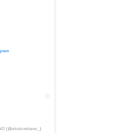
agram
NO (@elcolombiano_)