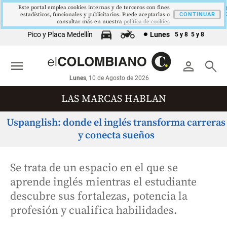
Este portal emplea cookies internas y de terceros con fines
1621,34 pts
$4178
$3647
9,9 %
OLCAP
USD/COP
EUR/COP
DESEMPLEO
estadísticos, funcionales y publicitarios. Puede aceptarlas o
▲ 0.67
▲ 0.42
▼ 2.00
CONTINUAR
▼ 0.30
consultar más en nuestra
politica de cookies
Pico y Placa Medellín
Lunes
5 y 8
5 y 8
menu
person
search
Lunes
, 10 de Agosto de 2026
LAS MARCAS HABLAN
Uspanglish: donde el inglés transforma carreras
y conecta sueños
Se trata de un espacio en el que se
aprende inglés mientras el estudiante
descubre sus fortalezas, potencia la
profesión y cualifica habilidades.