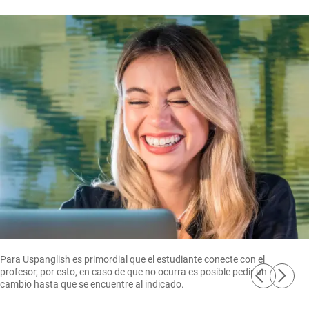
Para Uspanglish es primordial que el estudiante conecte con el
profesor, por esto, en caso de que no ocurra es posible pedir un
arrow_back_ios
arrow_forward_ios
cambio hasta que se encuentre al indicado.