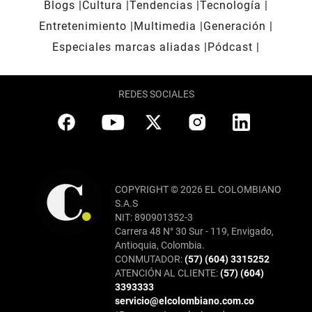
Blogs
Cultura
Tendencias
Tecnología
Entretenimiento
Multimedia
Generación
Especiales marcas aliadas
Pódcast
REDES SOCIALES
COPYRIGHT © 2026 EL COLOMBIANO
S.A.S
NIT: 890901352-3
Carrera 48 N° 30 Sur - 119, Envigado,
Antioquia, Colombia.
CONMUTADOR:
(57) (604) 3315252
ATENCIÓN AL CLIENTE:
(57) (604)
3393333
servicio@elcolombiano.com.co