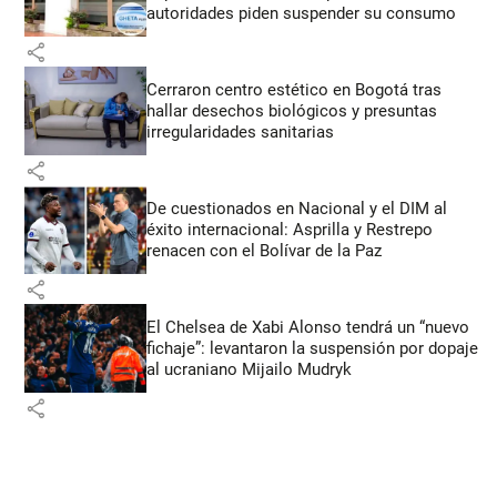
autoridades piden suspender su consumo
share
Cerraron centro estético en Bogotá tras
hallar desechos biológicos y presuntas
irregularidades sanitarias
share
De cuestionados en Nacional y el DIM al
éxito internacional: Asprilla y Restrepo
renacen con el Bolívar de la Paz
share
El Chelsea de Xabi Alonso tendrá un “nuevo
fichaje”: levantaron la suspensión por dopaje
al ucraniano Mijailo Mudryk
share