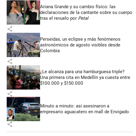
Ariana Grande y su cambio físico: las
declaraciones de la cantante sobre su cuerpo
tras el revuelo por
Petal
share
Perseidas, un eclipse y más fenómenos
astronómicos de agosto visibles desde
Colombia
share
¿Le alcanza para una hamburguesa triple?
Una primera cita en Medellín ya cuesta entre
$100.000 y $150.000
share
Minuto a minuto: así asesinaron a
empresario aguacatero en mall de Envigado
share