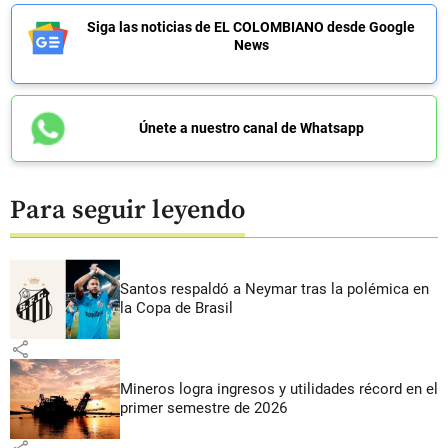
Siga las noticias de EL COLOMBIANO desde Google
News
Únete a nuestro canal de Whatsapp
Para seguir leyendo
Santos respaldó a Neymar tras la polémica en
la Copa de Brasil
share
Mineros logra ingresos y utilidades récord en el
primer semestre de 2026