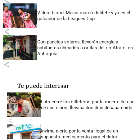
share
Video: Lionel Messi marcó doblete y ya es el
goleador de la Leagues Cup
share
Con paneles solares, llevarán energía a
habitantes ubicados a orillas del río Atrato, en
Antioquia
share
Te puede interesar
Luto entre los silleteros por la muerte de uno
de sus niños: llevaba dos días desaparecido
share
Invima alerta por la venta ilegal de un
supuesto medicamento para el dolor: