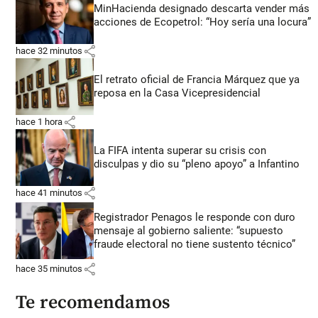
MinHacienda designado descarta vender más
acciones de Ecopetrol: “Hoy sería una locura”
share
hace 32 minutos
El retrato oficial de Francia Márquez que ya
reposa en la Casa Vicepresidencial
share
hace 1 hora
La FIFA intenta superar su crisis con
disculpas y dio su “pleno apoyo” a Infantino
share
hace 41 minutos
Registrador Penagos le responde con duro
mensaje al gobierno saliente: “supuesto
fraude electoral no tiene sustento técnico”
share
hace 35 minutos
Te recomendamos