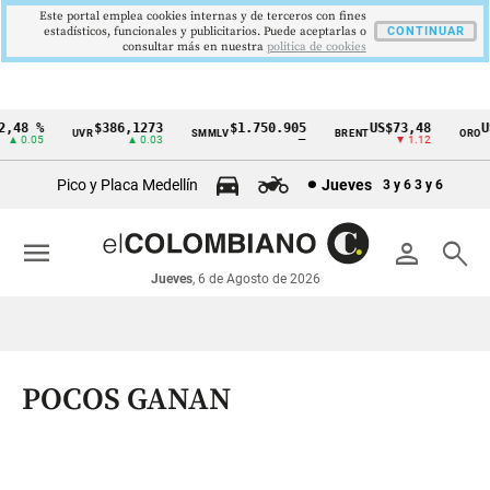
Este portal emplea cookies internas y de terceros con fines
estadísticos, funcionales y publicitarios. Puede aceptarlas o
CONTINUAR
consultar más en nuestra
politica de cookies
48 %
$386,1273
$1.750.905
US$73,48
US$
UVR
SMMLV
BRENT
ORO
Cintillo
 0.05
▲ 0.03
—
▼ 1.12
de
Pico y Placa Medellín
Jueves
3 y 6
3 y 6
indicadores
económicos
menu
person
search
Colombia
Jueves
, 6 de Agosto de 2026
POCOS GANAN