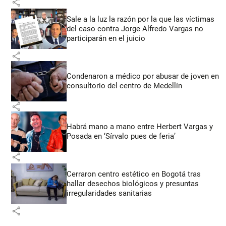
share
Sale a la luz la razón por la que las víctimas
del caso contra Jorge Alfredo Vargas no
participarán en el juicio
share
Condenaron a médico por abusar de joven en
consultorio del centro de Medellín
share
Habrá mano a mano entre Herbert Vargas y
Posada en ‘Sírvalo pues de feria’
share
Cerraron centro estético en Bogotá tras
hallar desechos biológicos y presuntas
irregularidades sanitarias
share