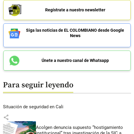
Regístrate a nuestro newsletter
Siga las noticias de EL COLOMBIANO desde Google
News
Únete a nuestro canal de Whatsapp
Para seguir leyendo
Situación de seguridad en Cali
share
Acolgen denuncia supuesto “hostigamiento
institucional” tras investigación de la SIC a