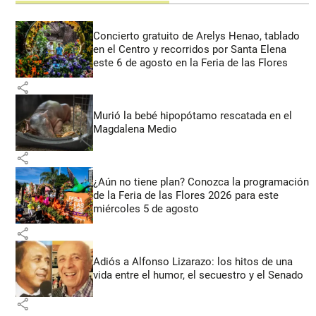
Concierto gratuito de Arelys Henao, tablado
en el Centro y recorridos por Santa Elena
este 6 de agosto en la Feria de las Flores
share
Murió la bebé hipopótamo rescatada en el
Magdalena Medio
share
¿Aún no tiene plan? Conozca la programación
de la Feria de las Flores 2026 para este
miércoles 5 de agosto
share
Adiós a Alfonso Lizarazo: los hitos de una
vida entre el humor, el secuestro y el Senado
share