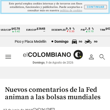
Este portal emplea cookies internas y de terceros con fines
estadísticos, funcionales y publicitarios. Puede aceptarlas o
CONTINUAR
consultar más en nuestra
politica de cookies
$4178
$3648
9,9 %
2,8 %
$417
SD/COP
EUR/COP
DESEMPLEO
PIB
TRM
Cintillo
▲ 0.42
—
▼ 0.30
▲ 0.10
▲
de
Pico y Placa Medellín
Domingo
no
no
indicadores
económicos
menu
person
search
Colombia
Domingo
, 9 de Agosto de 2026
Nuevos comentarios de la Fed
animan a las bolsas mundiales