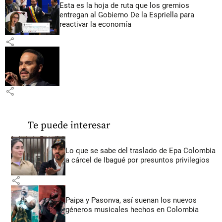
Esta es la hoja de ruta que los gremios
entregan al Gobierno De la Espriella para
reactivar la economía
share
share
Te puede interesar
Lo que se sabe del traslado de Epa Colombia
a cárcel de Ibagué por presuntos privilegios
share
Paipa y Pasonva, así suenan los nuevos
géneros musicales hechos en Colombia