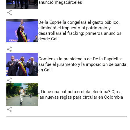
anunció megacárceles
share
De la Espriella congelará el gasto público,
eliminará el impuesto al patrimonio y
desarrollará el fracking: primeros anuncios
desde Cali
share
Comienza la presidencia de De la Espriella:
así fue el juramento y la imposición de banda
en Cali
share
¿Tiene una patineta o cicla eléctrica? Ojo a
las nuevas reglas para circular en Colombia
share