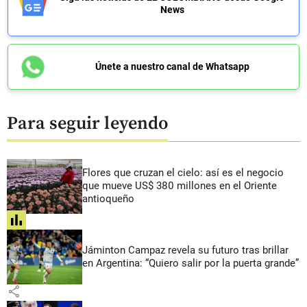
News
Únete a nuestro canal de Whatsapp
Para seguir leyendo
Flores que cruzan el cielo: así es el negocio
que mueve US$ 380 millones en el Oriente
antioqueño
share
Jáminton Campaz revela su futuro tras brillar
en Argentina: “Quiero salir por la puerta grande”
share