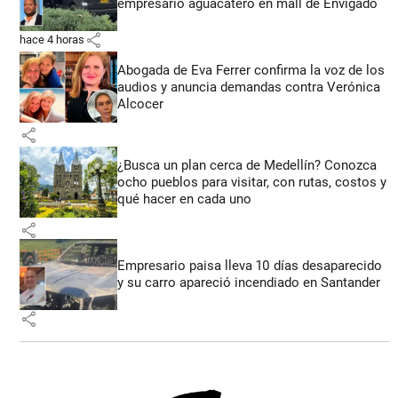
empresario aguacatero en mall de Envigado
share
hace 4 horas
Abogada de Eva Ferrer confirma la voz de los
audios y anuncia demandas contra Verónica
Alcocer
share
¿Busca un plan cerca de Medellín? Conozca
ocho pueblos para visitar, con rutas, costos y
qué hacer en cada uno
share
Empresario paisa lleva 10 días desaparecido
y su carro apareció incendiado en Santander
share