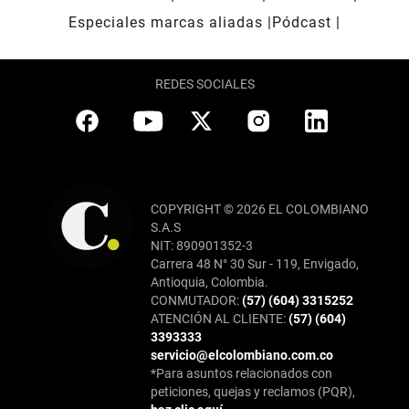
Especiales marcas aliadas
Pódcast
REDES SOCIALES
COPYRIGHT © 2026 EL COLOMBIANO
S.A.S
NIT: 890901352-3
Carrera 48 N° 30 Sur - 119, Envigado,
Antioquia, Colombia.
CONMUTADOR:
(57) (604) 3315252
ATENCIÓN AL CLIENTE:
(57) (604)
3393333
servicio@elcolombiano.com.co
*Para asuntos relacionados con
peticiones, quejas y reclamos (PQR),