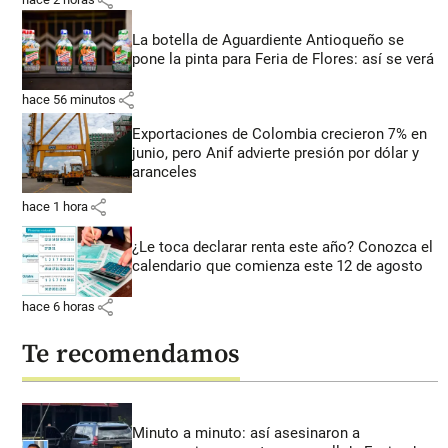
La botella de Aguardiente Antioqueño se
pone la pinta para Feria de Flores: así se verá
share
hace 56 minutos
Exportaciones de Colombia crecieron 7% en
junio, pero Anif advierte presión por dólar y
aranceles
share
hace 1 hora
¿Le toca declarar renta este año? Conozca el
calendario que comienza este 12 de agosto
share
hace 6 horas
Te recomendamos
Minuto a minuto: así asesinaron a