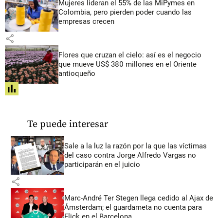
Mujeres lideran el 55% de las MiPymes en
Colombia, pero pierden poder cuando las
empresas crecen
share
Flores que cruzan el cielo: así es el negocio
que mueve US$ 380 millones en el Oriente
antioqueño
share
Te puede interesar
Sale a la luz la razón por la que las víctimas
del caso contra Jorge Alfredo Vargas no
participarán en el juicio
share
Marc-André Ter Stegen llega cedido al Ajax de
Ámsterdam; el guardameta no cuenta para
Flick en el Barcelona