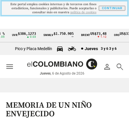
Este portal emplea cookies internas y de terceros con fines
estadísticos, funcionales y publicitarios. Puede aceptarlas o
CONTINUAR
consultar más en nuestra
politica de cookies
%
$386,1273
$1.750.905
US$73,48
US$334
UVR
SMMLV
BRENT
ORO
Cintillo
5
▲ 0.03
—
▼ 1.12
▲
de
Pico y Placa Medellín
Jueves
3 y 6
3 y 6
indicadores
económicos
menu
person
search
Colombia
Jueves
, 6 de Agosto de 2026
MEMORIA DE UN NIÑO
ENVEJECIDO