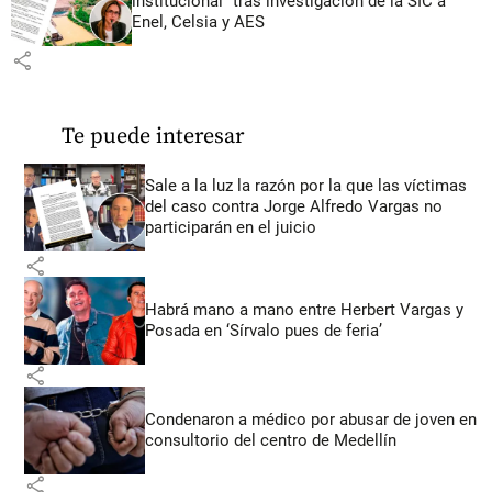
institucional” tras investigación de la SIC a
Enel, Celsia y AES
share
Te puede interesar
Sale a la luz la razón por la que las víctimas
del caso contra Jorge Alfredo Vargas no
participarán en el juicio
share
Habrá mano a mano entre Herbert Vargas y
Posada en ‘Sírvalo pues de feria’
share
Condenaron a médico por abusar de joven en
consultorio del centro de Medellín
share