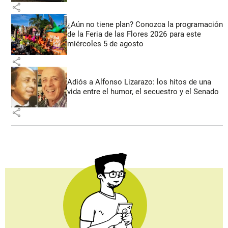
share
¿Aún no tiene plan? Conozca la programación
de la Feria de las Flores 2026 para este
miércoles 5 de agosto
share
Adiós a Alfonso Lizarazo: los hitos de una
vida entre el humor, el secuestro y el Senado
share