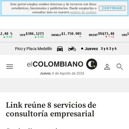
Este portal emplea cookies internas y de terceros con fines
estadísticos, funcionales y publicitarios. Puede aceptarlas o
CONTINUAR
consultar más en nuestra
politica de cookies
,48 %
$386,1273
$1.750.905
US$73,48
US
UVR
SMMLV
BRENT
ORO
Cintillo
▲ 0.05
▲ 0.03
—
▼ 1.12
de
Pico y Placa Medellín
Jueves
3 y 6
3 y 6
indicadores
económicos
menu
person
search
Colombia
Jueves
, 6 de Agosto de 2026
Link reúne 8 servicios de
consultoría empresarial