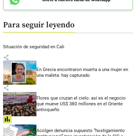
Para seguir leyendo
Situación de seguridad en Cali
share
En Grecia encontraron muerta a una mujer en
una maleta: hay capturado
share
Flores que cruzan el cielo: así es el negocio
que mueve US$ 380 millones en el Oriente
antioqueño
share
Acolgen denuncia supuesto “hostigamiento