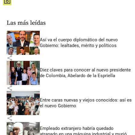
share
Las más leídas
Así va el cuerpo diplomático del nuevo
Gobierno: lealtades, mérito y políticos
share
Diez claves para conocer al nuevo presidente
de Colombia, Abelardo de la Espriella
share
Entre caras nuevas y viejos conocidos: así es
el nuevo Gobierno
share
Empleado extranjero habría quedado
atrapado en una máquina industrial y murió