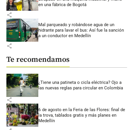
en una fábrica de Bogotá
share
Mal parqueado y robándose agua de un
hidrante para lavar el bus: Así fue la sanción
a un conductor en Medellín
share
Te recomendamos
¿Tiene una patineta o cicla eléctrica? Ojo a
las nuevas reglas para circular en Colombia
share
6 de agosto en la Feria de las Flores: final de
la trova, tablados gratis y más planes en
Medellín