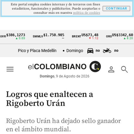
Este portal emplea cookies internas y de terceros con fines
estadísticos, funcionales y publicitarios. Puede aceptarlas o
CONTINUAR
consultar más en nuestra
politica de cookies
386,1273
$1.750.905
US$73,48
US$3342,60
SMMLV
BRENT
ORO
C
Cintillo
▲ 0.03
—
▼ 1.12
▲ 8.20
de
Pico y Placa Medellín
Domingo
no
no
indicadores
económicos
menu
person
search
Colombia
Domingo
, 9 de Agosto de 2026
Logros que enaltecen a
Rigoberto Urán
Rigoberto Urán ha dejado sello ganador
en el ámbito mundial.