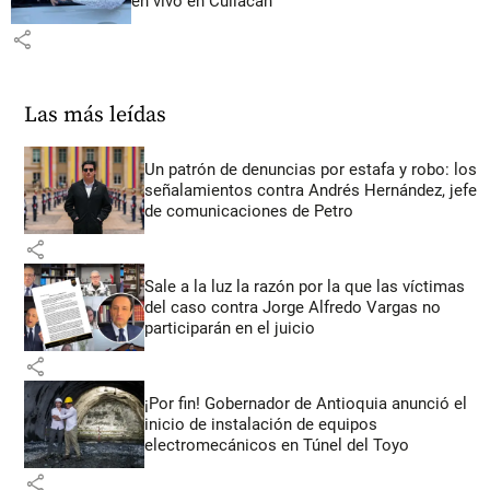
en vivo en Culiacán
share
Las más leídas
Un patrón de denuncias por estafa y robo: los
señalamientos contra Andrés Hernández, jefe
de comunicaciones de Petro
share
Sale a la luz la razón por la que las víctimas
del caso contra Jorge Alfredo Vargas no
participarán en el juicio
share
¡Por fin! Gobernador de Antioquia anunció el
inicio de instalación de equipos
electromecánicos en Túnel del Toyo
share