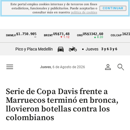
Este portal emplea cookies internas y de terceros con fines
estadísticos, funcionales y publicitarios. Puede aceptarlas o
CONTINUAR
consultar más en nuestra
politica de cookies
$1.750.905
US$73,48
US$3342,60
1621,34 
MLV
BRENT
ORO
COLCAP
Cintillo
—
▼ 1.12
▲ 8.20
▲ 0
de
Pico y Placa Medellín
Jueves
3 y 6
3 y 6
indicadores
económicos
menu
person
search
Jueves
, 6 de Agosto de 2026
Colombia
Serie de Copa Davis frente a
Marruecos terminó en bronca,
llovieron botellas contra los
colombianos