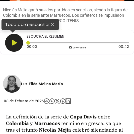
Nicolás Mejía ganó sus dos partidos en sencillos, siendo la figura de
Colombia en la serie ante Marruecos. Los cafeteros se impusieron
por 3-1. FOTO CORTESÍA FEDECOLTENIS
×
Toca para escuchar
1
2
ESCUCHA EL RESUMEN
Tiempo transcurrido: 0 segundos
Du
00:00
00:42
Luz Élida Molina Marín
08 de febrero de 2026
La definición de la serie de
Copa Davis
entre
Colombia y Marruecos
terminó en gresca, ya que
tras el triunfo
Nicolás Mejía
celebró silenciando al