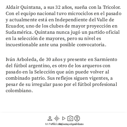
Aldair Quintana, a sus 32 años, sueña con la Tricolor.
Con el equipo nacional tuvo microciclos en el pasado
y actualmente está en Independiente del Valle de
Ecuador, uno de los clubes de mayor proyección en
Sudamérica. Quintana nunca jugó un partido oficial
en la selección de mayores, pero su nivel es
incuestionable ante una posible convocatoria.
Iván Arboleda, de 30 años y presente en Sarmiento
del fútbol argentino, es otro de los arqueros con
pasado en la Selección que aún puede volver al
combinado patrio. Sus reflejos siguen vigentes, a
pesar de su irregular paso por el fútbol profesional
colombiano.
person
graphic_eq
play_arrow
photo_camera
account_circle
Mi Perfil
Pódcast
Reportajes gráficos
Videos
Suscríbete