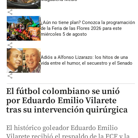
share
¿Aún no tiene plan? Conozca la programación
de la Feria de las Flores 2026 para este
miércoles 5 de agosto
share
Adiós a Alfonso Lizarazo: los hitos de una
vida entre el humor, el secuestro y el Senado
share
El fútbol colombiano se unió
por Eduardo Emilio Vilarete
tras su intervención quirúrgica
El histórico goleador Eduardo Emilio
Vilarete recibió el respaldo de la FCF y la