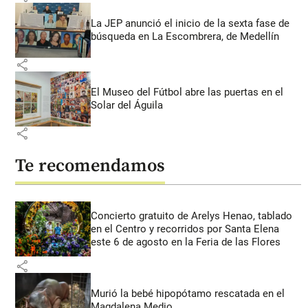
La JEP anunció el inicio de la sexta fase de
búsqueda en La Escombrera, de Medellín
share
El Museo del Fútbol abre las puertas en el
Solar del Águila
share
Te recomendamos
Concierto gratuito de Arelys Henao, tablado
en el Centro y recorridos por Santa Elena
este 6 de agosto en la Feria de las Flores
share
Murió la bebé hipopótamo rescatada en el
Magdalena Medio