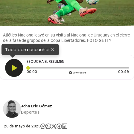
Atlético Nacional cayó en su visita al Nacional de Uruguay en el cierre
de la fase de grupos de la Copa Libertadores. FOTO GETTY
×
Toca para escuchar
ESCUCHA EL RESUMEN
Tiempo transcurrido: 0 segundos
Du
00:00
00:49
John Eric Gómez
Deportes
28 de mayo de 2025