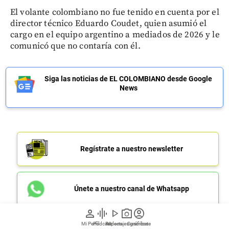
El volante colombiano no fue tenido en cuenta por el
director técnico Eduardo Coudet, quien asumió el
cargo en el equipo argentino a mediados de 2026 y le
comunicó que no contaría con él.
Siga las noticias de EL COLOMBIANO desde Google
News
Regístrate a nuestro newsletter
Únete a nuestro canal de Whatsapp
person
graphic_eq
play_arrow
photo_camera
account_circle
Mi Perfil
Pódcast
Reportajes gráficos
Videos
Suscríbete