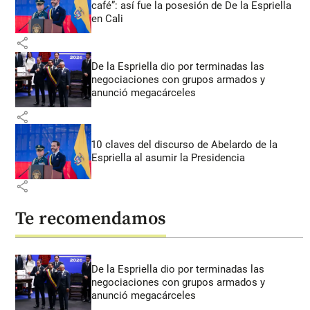
café”: así fue la posesión de De la Espriella
en Cali
share
De la Espriella dio por terminadas las
negociaciones con grupos armados y
anunció megacárceles
share
10 claves del discurso de Abelardo de la
Espriella al asumir la Presidencia
share
Te recomendamos
De la Espriella dio por terminadas las
negociaciones con grupos armados y
anunció megacárceles