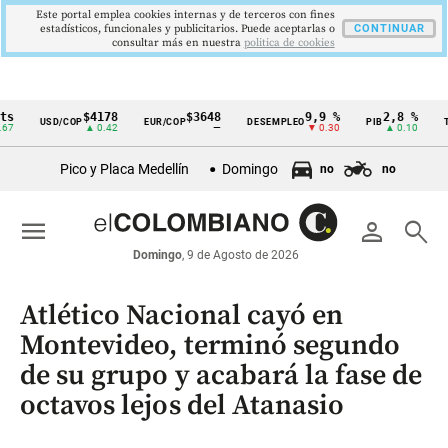
Este portal emplea cookies internas y de terceros con fines
estadísticos, funcionales y publicitarios. Puede aceptarlas o
CONTINUAR
consultar más en nuestra
politica de cookies
$4178
$3648
9,9 %
2,8 %
$4
USD/COP
EUR/COP
DESEMPLEO
PIB
TRM
Cintillo
▲ 0.42
—
▼ 0.30
▲ 0.10
de
Pico y Placa Medellín
Domingo
no
no
indicadores
económicos
menu
person
search
Colombia
Domingo
, 9 de Agosto de 2026
Atlético Nacional cayó en
Montevideo, terminó segundo
de su grupo y acabará la fase de
octavos lejos del Atanasio