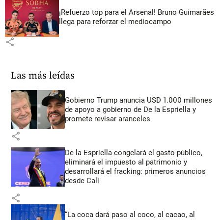
¡Refuerzo top para el Arsenal! Bruno Guimarães
llega para reforzar el mediocampo
share
Las más leídas
Gobierno Trump anuncia USD 1.000 millones
de apoyo a gobierno de De la Espriella y
promete revisar aranceles
share
De la Espriella congelará el gasto público,
eliminará el impuesto al patrimonio y
desarrollará el fracking: primeros anuncios
desde Cali
share
“La coca dará paso al coco, al cacao, al