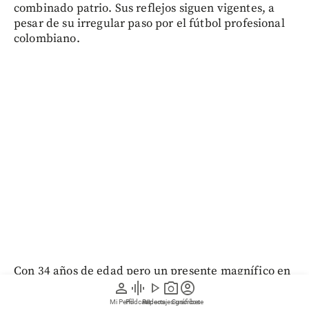
combinado patrio. Sus reflejos siguen vigentes, a
pesar de su irregular paso por el fútbol profesional
colombiano.
Con 34 años de edad pero un presente magnífico en
person
graphic_eq
play_arrow
photo_camera
account_circle
el Independiente Santa Fe, Andrés Mosquera
Marmolejo puede ser considerado aún en la
Mi Perfil
Pódcast
Reportajes gráficos
Videos
Suscríbete