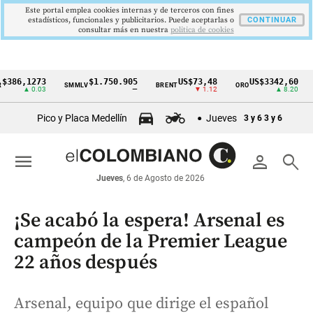
Este portal emplea cookies internas y de terceros con fines
estadísticos, funcionales y publicitarios. Puede aceptarlas o
CONTINUAR
consultar más en nuestra
politica de cookies
,1273
$1.750.905
US$73,48
US$3342,60
SMMLV
BRENT
ORO
COLC
Cintillo
▲ 0.03
—
▼ 1.12
▲ 8.20
de
Pico y Placa Medellín
Jueves
3 y 6
3 y 6
indicadores
económicos
menu
person
search
Colombia
Jueves
, 6 de Agosto de 2026
¡Se acabó la espera! Arsenal es
campeón de la Premier League
22 años después
Arsenal, equipo que dirige el español