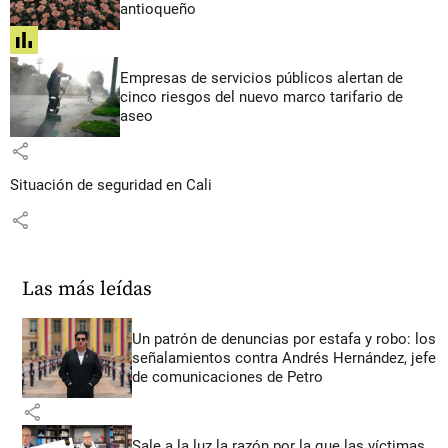
antioqueño
share
Empresas de servicios públicos alertan de
cinco riesgos del nuevo marco tarifario de
aseo
share
Situación de seguridad en Cali
share
Las más leídas
Un patrón de denuncias por estafa y robo: los
señalamientos contra Andrés Hernández, jefe
de comunicaciones de Petro
share
Sale a la luz la razón por la que las víctimas