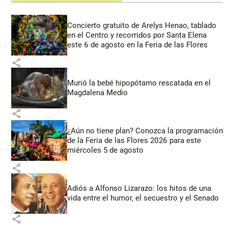
Concierto gratuito de Arelys Henao, tablado
en el Centro y recorridos por Santa Elena
este 6 de agosto en la Feria de las Flores
share
Murió la bebé hipopótamo rescatada en el
Magdalena Medio
share
¿Aún no tiene plan? Conozca la programación
de la Feria de las Flores 2026 para este
miércoles 5 de agosto
share
Adiós a Alfonso Lizarazo: los hitos de una
vida entre el humor, el secuestro y el Senado
share