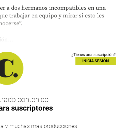
oner a dos hermanos incompatibles en una
e trabajar en equipo y mirar si esto les
nocerse”.
ión...
¿Tienes una suscripción?
INICIA SESIÓN
rado contenido
ara suscriptores
esta y muchas más producciones