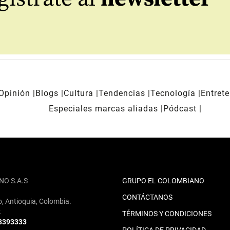
Opinión
Blogs
Cultura
Tendencias
Tecnología
Entret
Especiales marcas aliadas
Pódcast
NO S.A.S
GRUPO EL COLOMBIANO
CONTÁCTANOS
o, Antioquia, Colombia.
2
TÉRMINOS Y CONDICIONES
 3393333
POLÍTICA DE PRIVACIDAD