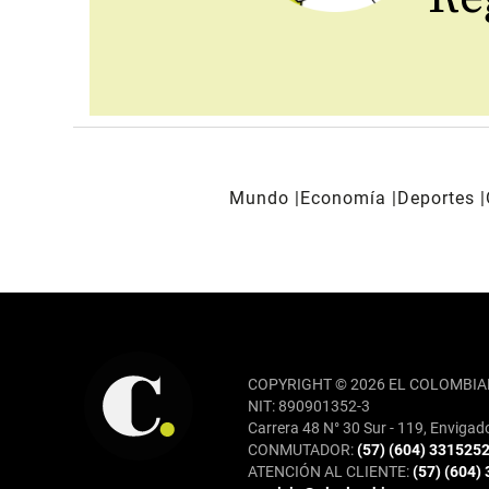
Mundo
Economía
Deportes
REDES SOCIALES
COPYRIGHT © 2026 EL COLOMBIA
NIT: 890901352-3
Carrera 48 N° 30 Sur - 119, Envigad
CONMUTADOR:
(57) (604) 331525
ATENCIÓN AL CLIENTE:
(57) (604)