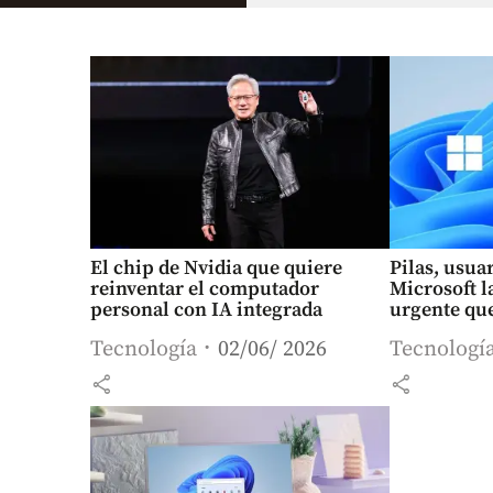
El chip de Nvidia que quiere
Pilas, usua
reinventar el computador
Microsoft l
personal con IA integrada
urgente que
Tecnología
02/06/ 2026
Tecnologí
share
share