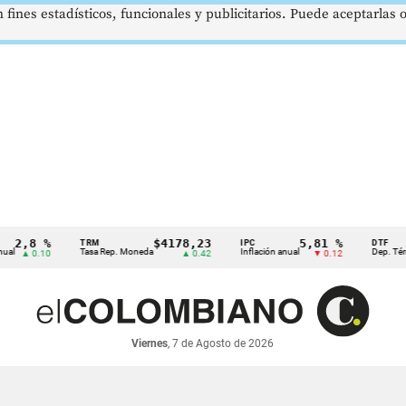
 fines estadísticos, funcionales y publicitarios. Puede aceptarlas
2,8 %
$4178,23
5,81 %
TRM
IPC
DTF
Tasa Rep. Moneda
Inflación anual
Dep. Término
▲ 0.10
▲ 0.42
▼ 0.12
Viernes
, 7 de Agosto de 2026