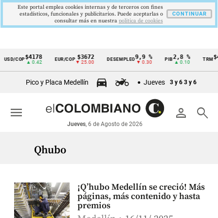
Este portal emplea cookies internas y de terceros con fines
estadísticos, funcionales y publicitarios. Puede aceptarlas o
CONTINUAR
consultar más en nuestra
politica de cookies
$4178
$3672
9,9 %
2,8 %
$4
USD/COP
EUR/COP
DESEMPLEO
PIB
TRM
Cintillo
▲ 0.42
▼ 25.00
▼ 0.30
▲ 0.10
de
Pico y Placa Medellín
Jueves
3 y 6
3 y 6
indicadores
económicos
menu
person
search
Colombia
Jueves
, 6 de Agosto de 2026
Qhubo
¡Q’hubo Medellín se creció! Más
páginas, más contenido y hasta
premios