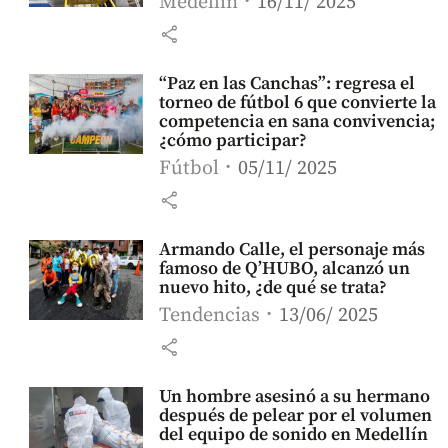
Medellín
16/11/ 2025
share
“Paz en las Canchas”: regresa el
torneo de fútbol 6 que convierte la
competencia en sana convivencia;
¿cómo participar?
Fútbol
05/11/ 2025
share
Armando Calle, el personaje más
famoso de Q’HUBO, alcanzó un
nuevo hito, ¿de qué se trata?
Tendencias
13/06/ 2025
share
Un hombre asesinó a su hermano
después de pelear por el volumen
del equipo de sonido en Medellín